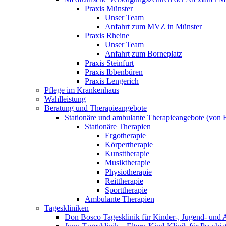
Praxis Münster
Unser Team
Anfahrt zum MVZ in Münster
Praxis Rheine
Unser Team
Anfahrt zum Borneplatz
Praxis Steinfurt
Praxis Ibbenbüren
Praxis Lengerich
Pflege im Krankenhaus
Wahlleistung
Beratung und Therapieangebote
Stationäre und ambulante Therapieangebote (von E
Stationäre Therapien
Ergotherapie
Körpertherapie
Kunsttherapie
Musiktherapie
Physiotherapie
Reittherapie
Sporttherapie
Ambulante Therapien
Tageskliniken
Don Bosco Tagesklinik für Kinder-, Jugend- und 