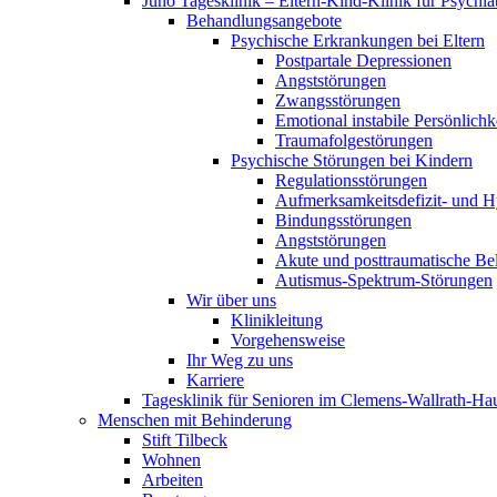
Juno Tagesklinik – Eltern-Kind-Klinik für Psychia
Behandlungsangebote
Psychische Erkrankungen bei Eltern
Postpartale Depressionen
Angststörungen
Zwangsstörungen
Emotional instabile Persönlichk
Traumafolgestörungen
Psychische Störungen bei Kindern
Regulationsstörungen
Aufmerksamkeitsdefizit- und H
Bindungsstörungen
Angststörungen
Akute und posttraumatische Be
Autismus-Spektrum-Störungen
Wir über uns
Klinikleitung
Vorgehensweise
Ihr Weg zu uns
Karriere
Tagesklinik für Senioren im Clemens-Wallrath-Ha
Menschen mit Behinderung
Stift Tilbeck
Wohnen
Arbeiten