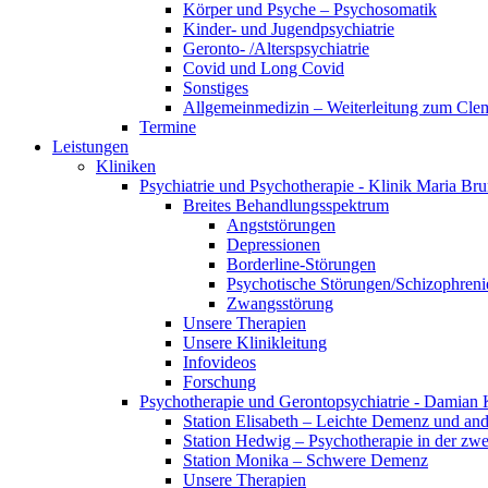
Körper und Psyche – Psychosomatik
Kinder- und Jugendpsychiatrie
Geronto- /Alterspsychiatrie
Covid und Long Covid
Sonstiges
Allgemeinmedizin – Weiterleitung zum Clem
Termine
Leistungen
Kliniken
Psychiatrie und Psychotherapie - Klinik Maria Br
Breites Behandlungsspektrum
Angststörungen
Depressionen
Borderline-Störungen
Psychotische Störungen/Schizophreni
Zwangsstörung
Unsere Therapien
Unsere Klinikleitung
Infovideos
Forschung
Psychotherapie und Gerontopsychiatrie - Damian 
Station Elisabeth – Leichte Demenz und an
Station Hedwig – Psychotherapie in der zwe
Station Monika – Schwere Demenz
Unsere Therapien