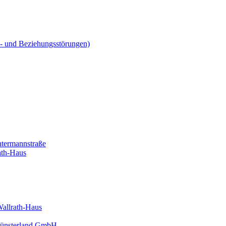
ns- und Beziehungsstörungen)
htermannstraße
ath-Haus
Wallrath-Haus
 Münsterland GmbH