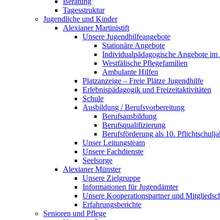
Beratung
Tagesstruktur
Jugendliche und Kinder
Alexianer Martinistift
Unsere Jugendhilfeangebote
Stationäre Angebote
Individualpädagogische Angebote im
Westfälische Pflegefamilien
Ambulante Hilfen
Platzanzeige – Freie Plätze Jugendhilfe
Erlebnispädagogik und Freizeitaktivitäten
Schule
Ausbildung / Berufsvorbereitung
Berufsausbildung
Berufsqualifizierung
Berufsförderung als 10. Pflichtschulja
Unser Leitungsteam
Unsere Fachdienste
Seelsorge
Alexianer Münster
Unsere Zielgruppe
Informationen für Jugendämter
Unsere Kooperationspartner und Mitgliedsc
Erfahrungsberichte
Senioren und Pflege