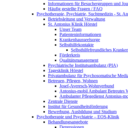
Informationen für Besuchergruppen und Jour
Häufig gestellte Fragen / FAQ
Psychotherapie, Psychiatrie, Suchtmedizin - St. An
Betriebsleitung und Verwaltung
St. Antonius Klinik Hörstel
Unser Team
Patienteninformationen
Krankenhausseelsorge
Selbsthilfekontakte
Selbsthilfefreundliches Kranke
Förderkreis
Qualitätsmanagement
Psychiatrische Institutsambulanz (PIA)
Tagesklinik Hörstel
Privatambulanz für Psychosomatische Mediz
Betreuen, Pflegen, Wohnen
Josef-Averesch-Wohnverbund
Antonius-mobil Ambulant Betreutes
Ambulanter Pflegedienst Antonius-mo
Zentrale Dienste
Institut für Gesundheitsförderung
Bewerbung, Ausbildung und Studium
Psychotherapie und Psychiatrie – EOS-Klinik
Behandlungsangebote
Depressionen