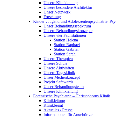
Unsere Klinikleitung
Unsere besondere Architektur
Unser Netzwerk
Forschung
Kinder-, Jugend und Adoleszentenpsychiatrie, Ps
Unser Behandlungsspektrum
Unsere Behandlungskonzepte
Unsere vier Fachstationen
Station Helena
Station Raphael
Station Gabriel
Station Sarah
Unsere Therapien
Unsere Schule
Unsere Aktivitäten
Unsere Tagesklinik
Unser Medienkonzept
Projekt Safewards
Unser Behandlungsteam
Unsere Klinikleitung
Forensische Psychiatrie – Christophorus Klinik
Klinikleitung
Klinikbeirat
Aktuelles / Presse
Informationen für Angehörige