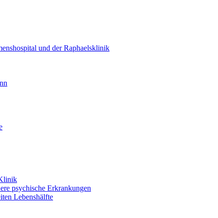
enshospital und der Raphaelsklinik
unn
e
Klinik
dere psychische Erkrankungen
iten Lebenshälfte