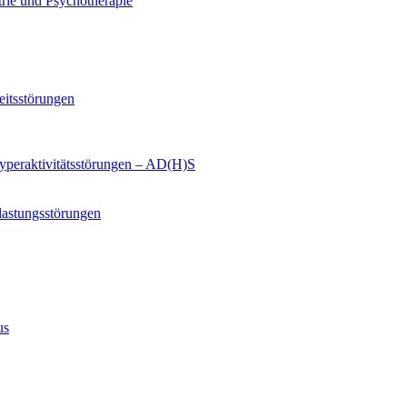
trie und Psychotherapie
eitsstörungen
yperaktivitätsstörungen – AD(H)S
lastungsstörungen
us