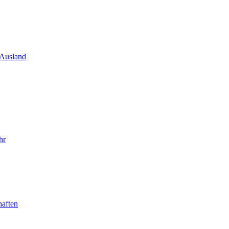
 Ausland
hr
haften