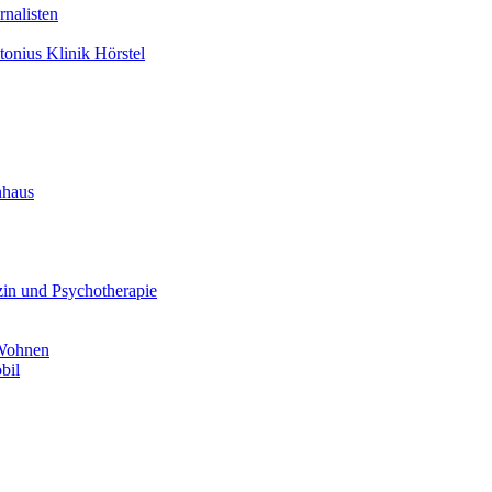
nalisten
tonius Klinik Hörstel
nhaus
in und Psychotherapie
 Wohnen
bil