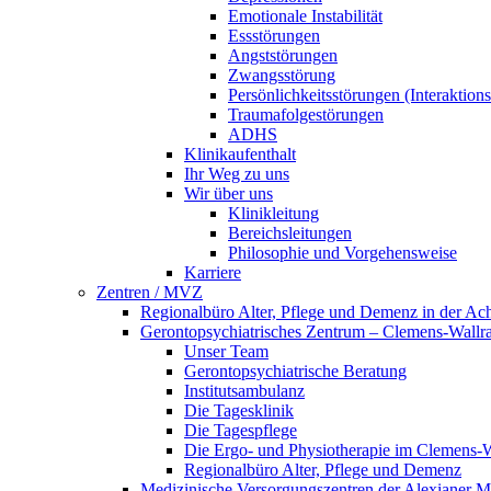
Emotionale Instabilität
Essstörungen
Angststörungen
Zwangsstörung
Persönlichkeitsstörungen (Interaktio
Traumafolgestörungen
ADHS
Klinikaufenthalt
Ihr Weg zu uns
Wir über uns
Klinikleitung
Bereichsleitungen
Philosophie und Vorgehensweise
Karriere
Zentren / MVZ
Regionalbüro Alter, Pflege und Demenz in der Ac
Gerontopsychiatrisches Zentrum – Clemens-Wallr
Unser Team
Gerontopsychiatrische Beratung
Institutsambulanz
Die Tagesklinik
Die Tagespflege
Die Ergo- und Physiotherapie im Clemens-
Regionalbüro Alter, Pflege und Demenz
Medizinische Versorgungszentren der Alexianer