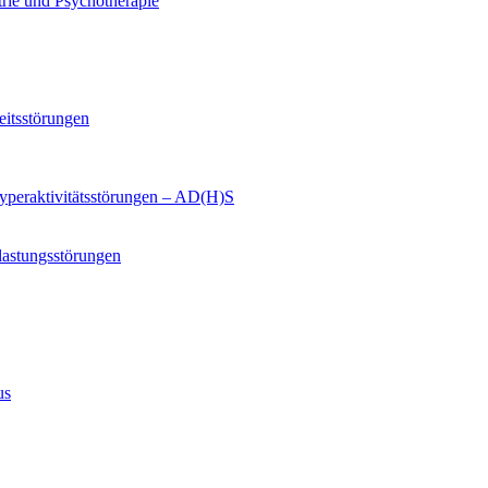
trie und Psychotherapie
eitsstörungen
yperaktivitätsstörungen – AD(H)S
lastungsstörungen
us