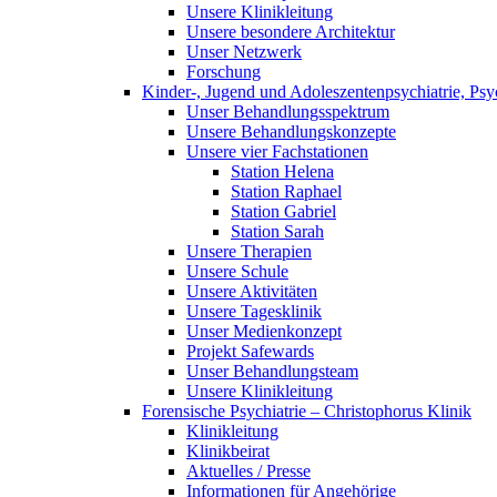
Unsere Klinikleitung
Unsere besondere Architektur
Unser Netzwerk
Forschung
Kinder-, Jugend und Adoleszentenpsychiatrie, Ps
Unser Behandlungsspektrum
Unsere Behandlungskonzepte
Unsere vier Fachstationen
Station Helena
Station Raphael
Station Gabriel
Station Sarah
Unsere Therapien
Unsere Schule
Unsere Aktivitäten
Unsere Tagesklinik
Unser Medienkonzept
Projekt Safewards
Unser Behandlungsteam
Unsere Klinikleitung
Forensische Psychiatrie – Christophorus Klinik
Klinikleitung
Klinikbeirat
Aktuelles / Presse
Informationen für Angehörige