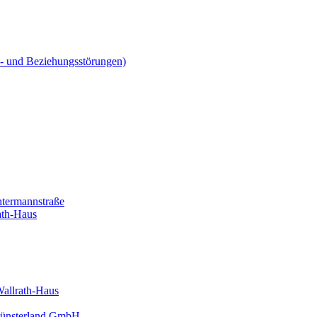
ns- und Beziehungsstörungen)
htermannstraße
ath-Haus
Wallrath-Haus
 Münsterland GmbH