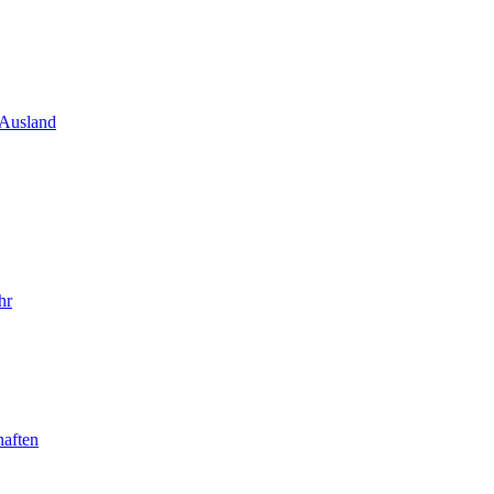
 Ausland
hr
haften