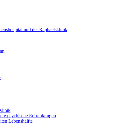
enshospital und der Raphaelsklinik
unn
e
Klinik
dere psychische Erkrankungen
iten Lebenshälfte