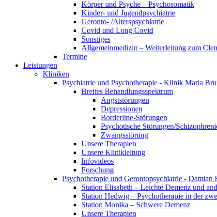
Körper und Psyche – Psychosomatik
Kinder- und Jugendpsychiatrie
Geronto- /Alterspsychiatrie
Covid und Long Covid
Sonstiges
Allgemeinmedizin – Weiterleitung zum Clem
Termine
Leistungen
Kliniken
Psychiatrie und Psychotherapie - Klinik Maria Br
Breites Behandlungsspektrum
Angststörungen
Depressionen
Borderline-Störungen
Psychotische Störungen/Schizophreni
Zwangsstörung
Unsere Therapien
Unsere Klinikleitung
Infovideos
Forschung
Psychotherapie und Gerontopsychiatrie - Damian 
Station Elisabeth – Leichte Demenz und an
Station Hedwig – Psychotherapie in der zwe
Station Monika – Schwere Demenz
Unsere Therapien