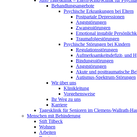
Juno Tagesklinik – Eltern-Kind-Klinik für Psychia
Behandlungsangebote
Psychische Erkrankungen bei Eltern
Postpartale Depressionen
Angststörungen
Zwangsstörungen
Emotional instabile Persönlichk
Traumafolgestörungen
Psychische Störungen bei Kindern
Regulationsstörungen
Aufmerksamkeitsdefizit- und H
Bindungsstörungen
Angststörungen
Akute und posttraumatische Be
Autismus-Spektrum-Störungen
Wir über uns
Klinikleitung
Vorgehensweise
Ihr Weg zu uns
Karriere
Tagesklinik für Senioren im Clemens-Wallrath-Ha
Menschen mit Behinderung
Stift Tilbeck
Wohnen
Arbeiten