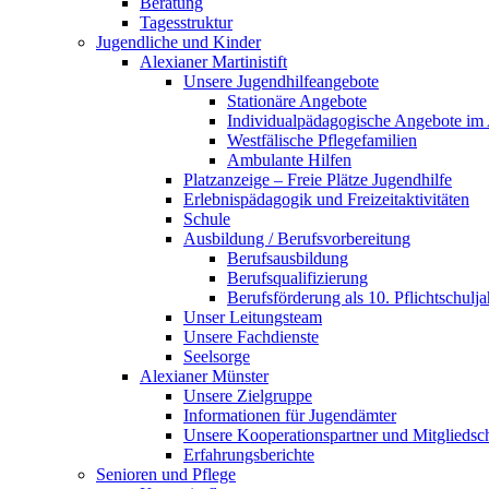
Beratung
Tagesstruktur
Jugendliche und Kinder
Alexianer Martinistift
Unsere Jugendhilfeangebote
Stationäre Angebote
Individualpädagogische Angebote im
Westfälische Pflegefamilien
Ambulante Hilfen
Platzanzeige – Freie Plätze Jugendhilfe
Erlebnispädagogik und Freizeitaktivitäten
Schule
Ausbildung / Berufsvorbereitung
Berufsausbildung
Berufsqualifizierung
Berufsförderung als 10. Pflichtschulja
Unser Leitungsteam
Unsere Fachdienste
Seelsorge
Alexianer Münster
Unsere Zielgruppe
Informationen für Jugendämter
Unsere Kooperationspartner und Mitgliedsc
Erfahrungsberichte
Senioren und Pflege