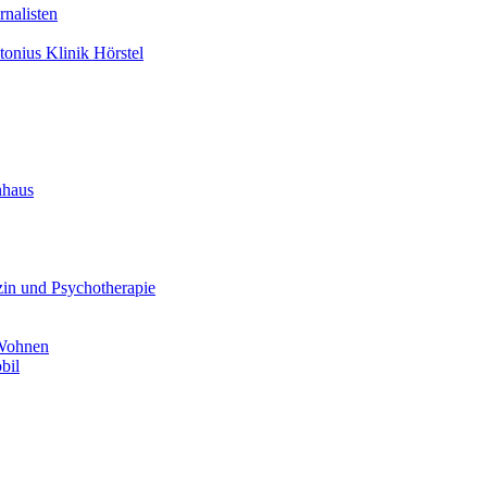
nalisten
tonius Klinik Hörstel
nhaus
in und Psychotherapie
 Wohnen
bil