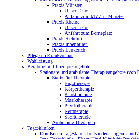
Praxis Münster
Unser Team
Anfahrt zum MVZ in Münster
Praxis Rheine
Unser Team
Anfahrt zum Borneplatz
Praxis Steinfurt
Praxis Ibbenbüren
Praxis Lengerich
Pflege im Krankenhaus
Wahlleistung
Beratung und Therapieangebote
Stationäre und ambulante Therapieangebote (von E
Stationäre Therapien
Ergotherapie
Körpertherapie
Kunsttherapie
Musiktherapie
Physiotherapie
Reittherapie
Sporttherapie
Ambulante Therapien
Tageskliniken
Don Bosco Tagesklinik für Kinder-, Jugend- und 