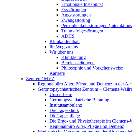
Emotionale Instabilität
Essstörungen
Angststörungen
Zwangsstörung
Persönlichkeitsstörungen (Interaktio
Traumafolgestörungen
ADHS
Klinikaufenthalt
Ihr Weg zu uns
Wir über uns
Klinikleitung
Bereichsleitungen
Philosophie und Vorgehensweise
Karriere
Zentren / MVZ
Regionalbüro Alter, Pflege und Demenz in der Ac
Gerontopsychiatrisches Zentrum – Clemens-Wallr
Unser Team
Gerontopsychiatrische Beratung
Institutsambulanz
Die Tagesklinik
Die Tagespflege
Die Ergo- und Physiotherapie im Clemens-
Regionalbüro Alter, Pflege und Demenz
Medizinische Versorgungszentren der Alexianer