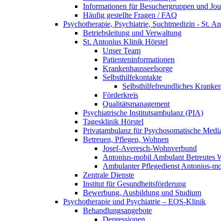
Informationen für Besuchergruppen und Jour
Häufig gestellte Fragen / FAQ
Psychotherapie, Psychiatrie, Suchtmedizin - St. An
Betriebsleitung und Verwaltung
St. Antonius Klinik Hörstel
Unser Team
Patienteninformationen
Krankenhausseelsorge
Selbsthilfekontakte
Selbsthilfefreundliches Kranke
Förderkreis
Qualitätsmanagement
Psychiatrische Institutsambulanz (PIA)
Tagesklinik Hörstel
Privatambulanz für Psychosomatische Mediz
Betreuen, Pflegen, Wohnen
Josef-Averesch-Wohnverbund
Antonius-mobil Ambulant Betreutes
Ambulanter Pflegedienst Antonius-mo
Zentrale Dienste
Institut für Gesundheitsförderung
Bewerbung, Ausbildung und Studium
Psychotherapie und Psychiatrie – EOS-Klinik
Behandlungsangebote
Depressionen