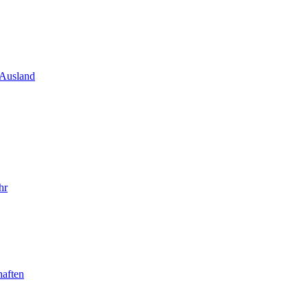
 Ausland
hr
haften