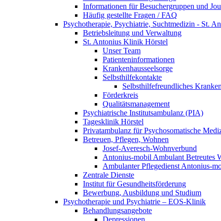
Informationen für Besuchergruppen und Jour
Häufig gestellte Fragen / FAQ
Psychotherapie, Psychiatrie, Suchtmedizin - St. An
Betriebsleitung und Verwaltung
St. Antonius Klinik Hörstel
Unser Team
Patienteninformationen
Krankenhausseelsorge
Selbsthilfekontakte
Selbsthilfefreundliches Kranke
Förderkreis
Qualitätsmanagement
Psychiatrische Institutsambulanz (PIA)
Tagesklinik Hörstel
Privatambulanz für Psychosomatische Mediz
Betreuen, Pflegen, Wohnen
Josef-Averesch-Wohnverbund
Antonius-mobil Ambulant Betreutes
Ambulanter Pflegedienst Antonius-mo
Zentrale Dienste
Institut für Gesundheitsförderung
Bewerbung, Ausbildung und Studium
Psychotherapie und Psychiatrie – EOS-Klinik
Behandlungsangebote
Depressionen