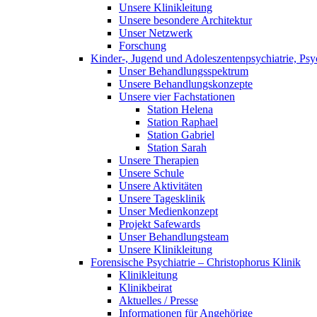
Unsere Klinikleitung
Unsere besondere Architektur
Unser Netzwerk
Forschung
Kinder-, Jugend und Adoleszentenpsychiatrie, Ps
Unser Behandlungsspektrum
Unsere Behandlungskonzepte
Unsere vier Fachstationen
Station Helena
Station Raphael
Station Gabriel
Station Sarah
Unsere Therapien
Unsere Schule
Unsere Aktivitäten
Unsere Tagesklinik
Unser Medienkonzept
Projekt Safewards
Unser Behandlungsteam
Unsere Klinikleitung
Forensische Psychiatrie – Christophorus Klinik
Klinikleitung
Klinikbeirat
Aktuelles / Presse
Informationen für Angehörige