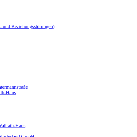
ns- und Beziehungsstörungen)
htermannstraße
ath-Haus
Wallrath-Haus
 Münsterland GmbH