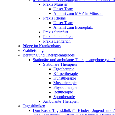
Praxis Münster
Unser Team
Anfahrt zum MVZ in Münster
Praxis Rheine
Unser Team
Anfahrt zum Borneplatz
Praxis Steinfurt
Praxis Ibbenbüren
Praxis Lengerich
Pflege im Krankenhaus
Wahlleistung
Beratung und Therapieangebote
Stationäre und ambulante Therapieangebote (von E
Stationäre Therapien
Ergotherapie
Körpertherapie
Kunsttherapie
Musiktherapie
Physiotherapie
Reittherapie
Sporttherapie
Ambulante Therapien
Tageskliniken
Don Bosco Tagesklinik für Kinder-, Jugend- und 