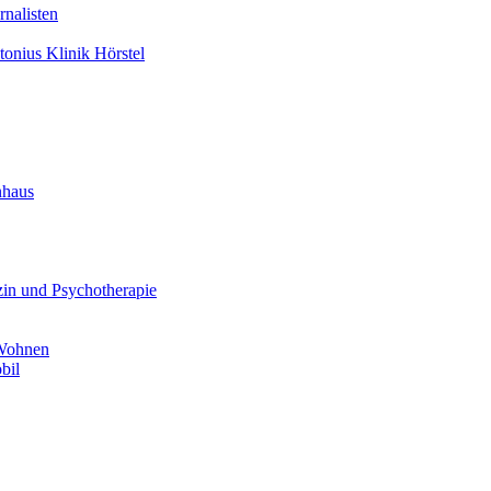
nalisten
tonius Klinik Hörstel
nhaus
in und Psychotherapie
 Wohnen
bil