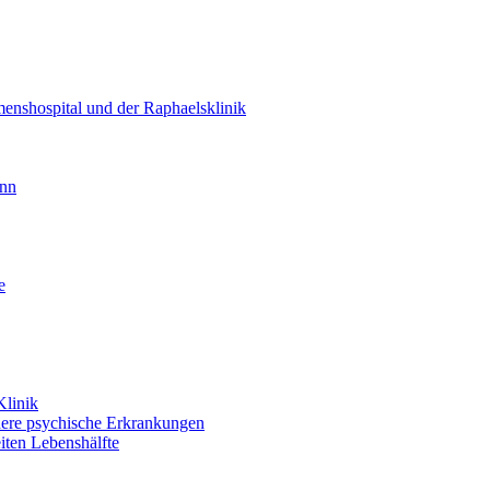
enshospital und der Raphaelsklinik
unn
e
Klinik
dere psychische Erkrankungen
iten Lebenshälfte