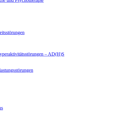
trie und Psychotherapie
eitsstörungen
yperaktivitätsstörungen – AD(H)S
lastungsstörungen
us