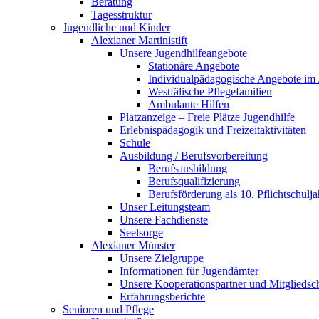
Beratung
Tagesstruktur
Jugendliche und Kinder
Alexianer Martinistift
Unsere Jugendhilfeangebote
Stationäre Angebote
Individualpädagogische Angebote im
Westfälische Pflegefamilien
Ambulante Hilfen
Platzanzeige – Freie Plätze Jugendhilfe
Erlebnispädagogik und Freizeitaktivitäten
Schule
Ausbildung / Berufsvorbereitung
Berufsausbildung
Berufsqualifizierung
Berufsförderung als 10. Pflichtschulja
Unser Leitungsteam
Unsere Fachdienste
Seelsorge
Alexianer Münster
Unsere Zielgruppe
Informationen für Jugendämter
Unsere Kooperationspartner und Mitgliedsc
Erfahrungsberichte
Senioren und Pflege