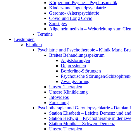
Körper und Psyche – Psychosomatik
Kinder- und Jugendpsychiatrie
Geronto- /Alterspsychiatrie
Covid und Long Covid
Sonstiges
Allgemeinmedizin – Weiterleitung zum Clem
Termine
Leistungen
Kliniken
Psychiatrie und Psychotherapie - Klinik Maria Br
Breites Behandlungsspektrum
Angststörungen
Depressionen
Borderline-Störungen
Psychotische Störungen/Schizophreni
Zwangsstörung
Unsere Therapien
Unsere Klinikleitung
Infovideos
Forschung
Psychotherapie und Gerontopsychiatrie - Damian 
Station Elisabeth – Leichte Demenz und an
Station Hedwig – Psychotherapie in der zwe
Station Monika – Schwere Demenz
Unsere Therapien