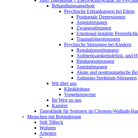
Juno Tagesklinik – Eltern-Kind-Klinik für Psychia
Behandlungsangebote
Psychische Erkrankungen bei Eltern
Postpartale Depressionen
Angststörungen
Zwangsstörungen
Emotional instabile Persönlichk
Traumafolgestörungen
Psychische Störungen bei Kindern
Regulationsstörungen
Aufmerksamkeitsdefizit- und H
Bindungsstörungen
Angststörungen
Akute und posttraumatische Be
Autismus-Spektrum-Störungen
Wir über uns
Klinikleitung
Vorgehensweise
Ihr Weg zu uns
Karriere
Tagesklinik für Senioren im Clemens-Wallrath-Ha
Menschen mit Behinderung
Stift Tilbeck
Wohnen
Arbeiten