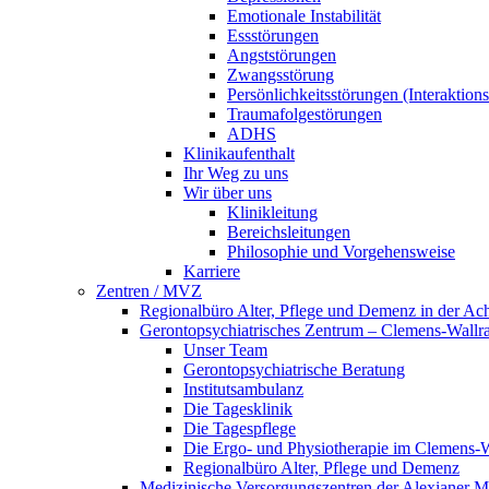
Emotionale Instabilität
Essstörungen
Angststörungen
Zwangsstörung
Persönlichkeitsstörungen (Interaktio
Traumafolgestörungen
ADHS
Klinikaufenthalt
Ihr Weg zu uns
Wir über uns
Klinikleitung
Bereichsleitungen
Philosophie und Vorgehensweise
Karriere
Zentren / MVZ
Regionalbüro Alter, Pflege und Demenz in der Ac
Gerontopsychiatrisches Zentrum – Clemens-Wallr
Unser Team
Gerontopsychiatrische Beratung
Institutsambulanz
Die Tagesklinik
Die Tagespflege
Die Ergo- und Physiotherapie im Clemens-
Regionalbüro Alter, Pflege und Demenz
Medizinische Versorgungszentren der Alexianer