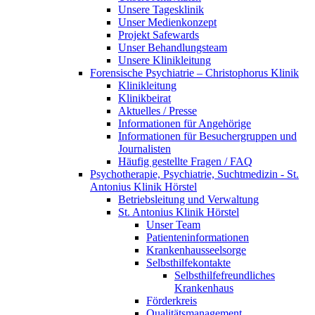
Unsere Tagesklinik
Unser Medienkonzept
Projekt Safewards
Unser Behandlungsteam
Unsere Klinikleitung
Forensische Psychiatrie – Christophorus Klinik
Klinikleitung
Klinikbeirat
Aktuelles / Presse
Informationen für Angehörige
Informationen für Besuchergruppen und
Journalisten
Häufig gestellte Fragen / FAQ
Psychotherapie, Psychiatrie, Suchtmedizin - St.
Antonius Klinik Hörstel
Betriebsleitung und Verwaltung
St. Antonius Klinik Hörstel
Unser Team
Patienteninformationen
Krankenhausseelsorge
Selbsthilfekontakte
Selbsthilfefreundliches
Krankenhaus
Förderkreis
Qualitätsmanagement