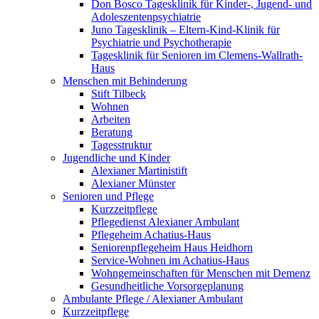
Don Bosco Tagesklinik für Kinder-, Jugend- und
Adoleszentenpsychiatrie
Juno Tagesklinik – Eltern-Kind-Klinik für
Psychiatrie und Psychotherapie
Tagesklinik für Senioren im Clemens-Wallrath-
Haus
Menschen mit Behinderung
Stift Tilbeck
Wohnen
Arbeiten
Beratung
Tagesstruktur
Jugendliche und Kinder
Alexianer Martinistift
Alexianer Münster
Senioren und Pflege
Kurzzeitpflege
Pflegedienst Alexianer Ambulant
Pflegeheim Achatius-Haus
Seniorenpflegeheim Haus Heidhorn
Service-Wohnen im Achatius-Haus
Wohngemeinschaften für Menschen mit Demenz
Gesundheitliche Vorsorgeplanung
Ambulante Pflege / Alexianer Ambulant
Kurzzeitpflege