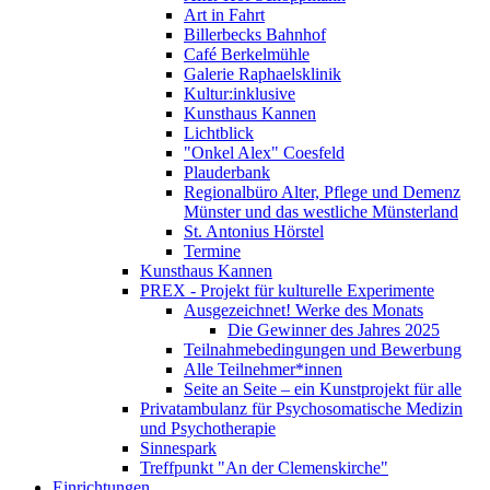
Art in Fahrt
Billerbecks Bahnhof
Café Berkelmühle
Galerie Raphaelsklinik
Kultur:inklusive
Kunsthaus Kannen
Lichtblick
"Onkel Alex" Coesfeld
Plauderbank
Regionalbüro Alter, Pflege und Demenz
Münster und das westliche Münsterland
St. Antonius Hörstel
Termine
Kunsthaus Kannen
PREX - Projekt für kulturelle Experimente
Ausgezeichnet! Werke des Monats
Die Gewinner des Jahres 2025
Teilnahmebedingungen und Bewerbung
Alle Teilnehmer*innen
Seite an Seite – ein Kunstprojekt für alle
Privatambulanz für Psychosomatische Medizin
und Psychotherapie
Sinnespark
Treffpunkt "An der Clemenskirche"
Einrichtungen