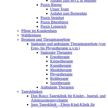
Anfahrt zum MVZ in Münster
Praxis Rheine
Unser Team
Anfahrt zum Borneplatz
Praxis Steinfurt
Praxis Ibbenbüren
Praxis Lengerich
Pflege im Krankenhaus
Wahlleistung
Beratung und Therapieangebote
Stationäre und ambulante Therapieangebote (von
Ergo- bis Physiotherapie u.v.m.)
Stationäre Therapien
Ergotherapie
Körpertherapie
Kunsttherapie
Musiktherapie
Physiotherapie
Reittherapie
Sporttherapie
Ambulante Therapien
Tageskliniken
Don Bosco Tagesklinik für Kinder-, Jugend- und
Adoleszentenpsychiatrie
Juno Tagesklinik – Eltern-Kind-Klinik für