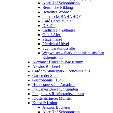
Alter Hof Schoppmann
Berufliche Bildung
Betreutes Wohnen
billerbecks BAHNHOF
Café Berkelmühle
DiSoCo
Endlich ein Zuhause
Onkel Alex
Pfauengasse
Pferdehof Hövel
Suchtberatungsstelle
Wegweiser – Stark ohne islamistischen
Extremismus
Alexianer Hotel am Wasserturm
Alexius Bücherei
Café am Sinnespark / Roncalli Haus
Garten der Stille
Gastronomie "1648"
Hundetagesstätte Amadeus
Inklusiver Bewegungsgarten
Integratives Reittherapiezentrum
Klostergärtnerei Münster
Kunst & Kultur
Alexius Bücherei
Alter Hof Schoppmann