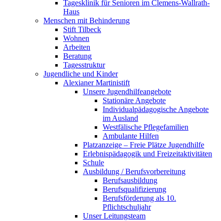
Tagesklinik für Senioren im Clemens-Wallrath-
Haus
Menschen mit Behinderung
Stift Tilbeck
Wohnen
Arbeiten
Beratung
Tagesstruktur
Jugendliche und Kinder
Alexianer Martinistift
Unsere Jugendhilfeangebote
Stationäre Angebote
Individualpädagogische Angebote
im Ausland
Westfälische Pflegefamilien
Ambulante Hilfen
Platzanzeige – Freie Plätze Jugendhilfe
Erlebnispädagogik und Freizeitaktivitäten
Schule
Ausbildung / Berufsvorbereitung
Berufsausbildung
Berufsqualifizierung
Berufsförderung als 10.
Pflichtschuljahr
Unser Leitungsteam