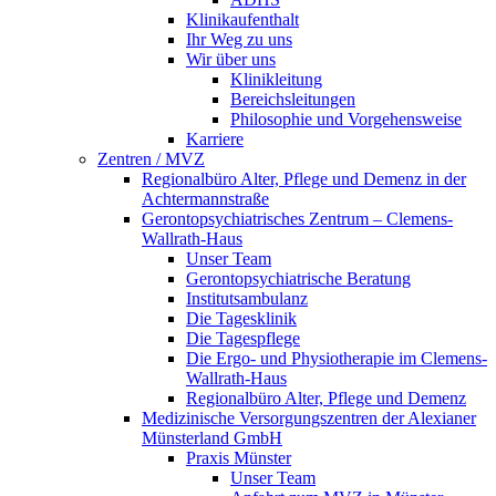
Klinikaufenthalt
Ihr Weg zu uns
Wir über uns
Klinikleitung
Bereichsleitungen
Philosophie und Vorgehensweise
Karriere
Zentren / MVZ
Regionalbüro Alter, Pflege und Demenz in der
Achtermannstraße
Gerontopsychiatrisches Zentrum – Clemens-
Wallrath-Haus
Unser Team
Gerontopsychiatrische Beratung
Institutsambulanz
Die Tagesklinik
Die Tagespflege
Die Ergo- und Physiotherapie im Clemens-
Wallrath-Haus
Regionalbüro Alter, Pflege und Demenz
Medizinische Versorgungszentren der Alexianer
Münsterland GmbH
Praxis Münster
Unser Team