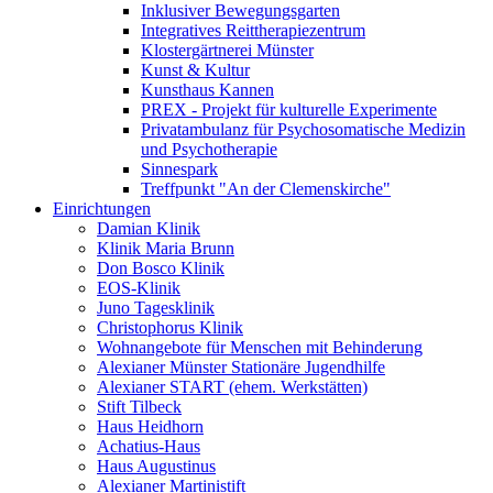
Inklusiver Bewegungsgarten
Integratives Reittherapiezentrum
Klostergärtnerei Münster
Kunst & Kultur
Kunsthaus Kannen
PREX - Projekt für kulturelle Experimente
Privatambulanz für Psychosomatische Medizin
und Psychotherapie
Sinnespark
Treffpunkt "An der Clemenskirche"
Einrichtungen
Damian Klinik
Klinik Maria Brunn
Don Bosco Klinik
EOS-Klinik
Juno Tagesklinik
Christophorus Klinik
Wohnangebote für Menschen mit Behinderung
Alexianer Münster Stationäre Jugendhilfe
Alexianer START (ehem. Werkstätten)
Stift Tilbeck
Haus Heidhorn
Achatius-Haus
Haus Augustinus
Alexianer Martinistift