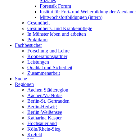
Soziales
Forensik Forum
Institut für Fort- und Weiterbildung der Alexianer
Mittwochsfortbildungen (intern)
Gesundheit
Gesundheits- und Krankenpflege
In Münster leben und arbeiten
Praktikum
Fachbesucher
Forschung und Lehre
Kooperationspartner
Leistungen
Qualität und Sicherheit
Zusammenarbeit
Suche
Regionen
Aachen Städteregion
Aachen/ViaNobis
Berlin-St. Gertrauden
Berlin-Hedwig
Berlin-Weißensee
Katharina Kasper
Hochsauerland
Köln/Rhein-Sieg
Krefeld