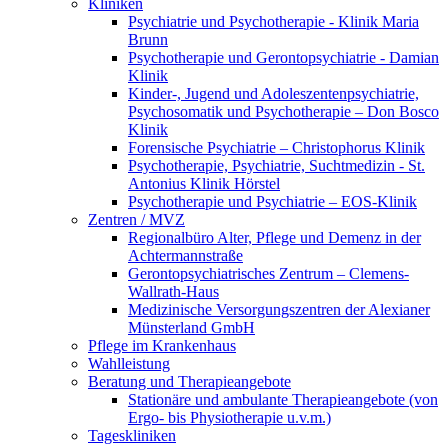
Kliniken
Psychiatrie und Psychotherapie - Klinik Maria
Brunn
Psychotherapie und Gerontopsychiatrie - Damian
Klinik
Kinder-, Jugend und Adoleszentenpsychiatrie,
Psychosomatik und Psychotherapie – Don Bosco
Klinik
Forensische Psychiatrie – Christophorus Klinik
Psychotherapie, Psychiatrie, Suchtmedizin - St.
Antonius Klinik Hörstel
Psychotherapie und Psychiatrie – EOS-Klinik
Zentren / MVZ
Regionalbüro Alter, Pflege und Demenz in der
Achtermannstraße
Gerontopsychiatrisches Zentrum – Clemens-
Wallrath-Haus
Medizinische Versorgungszentren der Alexianer
Münsterland GmbH
Pflege im Krankenhaus
Wahlleistung
Beratung und Therapieangebote
Stationäre und ambulante Therapieangebote (von
Ergo- bis Physiotherapie u.v.m.)
Tageskliniken