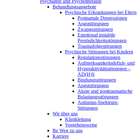
Psychiatrie und Psychotherapie
Behandlungsangebote
Psychische Erkrankungen bei Eltern
Postpartale Depressionen
Angststörungen
Zwangsstörungen
Emotional instabile
Persönlichkeitsstörungen
Traumafolgestörungen
Psychische Störungen bei Kindern
Regulationsstörungen
Aufmerksamkeitsdefizit- und
Hyperaktivitätsstörungen –
AD(H)S
Bindungsstörungen
Angststörungen
Akute und posttraumatische
Belastungsstörungen
Autismus-Spektrum-
Störungen
Wir über uns
Klinikleitung
Vorgehensweise
Ihr Weg zu uns
Karriere