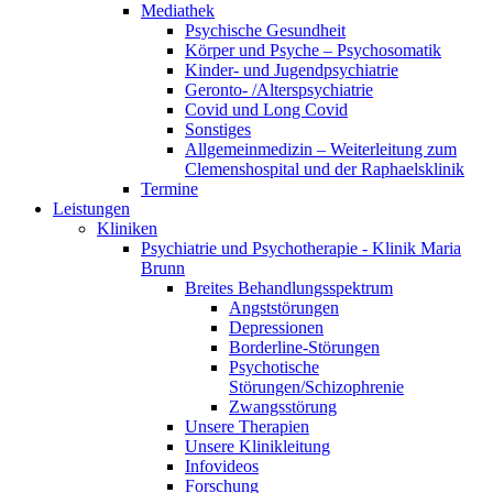
Mediathek
Psychische Gesundheit
Körper und Psyche – Psychosomatik
Kinder- und Jugendpsychiatrie
Geronto- /Alterspsychiatrie
Covid und Long Covid
Sonstiges
Allgemeinmedizin – Weiterleitung zum
Clemenshospital und der Raphaelsklinik
Termine
Leistungen
Kliniken
Psychiatrie und Psychotherapie - Klinik Maria
Brunn
Breites Behandlungsspektrum
Angststörungen
Depressionen
Borderline-Störungen
Psychotische
Störungen/Schizophrenie
Zwangsstörung
Unsere Therapien
Unsere Klinikleitung
Infovideos
Forschung