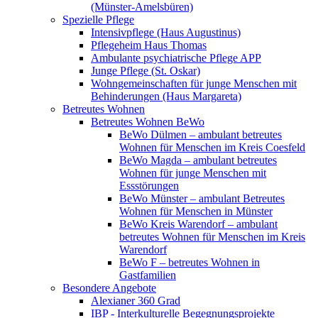
(Münster-Amelsbüren)
Spezielle Pflege
Intensivpflege (Haus Augustinus)
Pflegeheim Haus Thomas
Ambulante psychiatrische Pflege APP
Junge Pflege (St. Oskar)
Wohngemeinschaften für junge Menschen mit
Behinderungen (Haus Margareta)
Betreutes Wohnen
Betreutes Wohnen BeWo
BeWo Dülmen – ambulant betreutes
Wohnen für Menschen im Kreis Coesfeld
BeWo Magda – ambulant betreutes
Wohnen für junge Menschen mit
Essstörungen
BeWo Münster – ambulant Betreutes
Wohnen für Menschen in Münster
BeWo Kreis Warendorf – ambulant
betreutes Wohnen für Menschen im Kreis
Warendorf
BeWo F – betreutes Wohnen in
Gastfamilien
Besondere Angebote
Alexianer 360 Grad
IBP - Interkulturelle Begegnungsprojekte