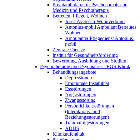
Privatambulanz für Psychosomatische
Medizin und Psychotherapie
Betreuen, Pflegen, Wohnen
Josef-Averesch-Wohnverbund
Antonius-mobil Ambulant Betreutes
Wohnen
Ambulanter Pflegedienst Antonius-
mobil
Zentrale Dienste
Institut für Gesundheitsförderung
Bewerbung, Ausbildung und Studium
Psychotherapie und Psychiatrie – EOS-Klinik
Behandlungsangebote
Depressionen
Emotionale Instabilität
Essstörungen
Angststörungen
Zwangsstörung
Persönlichkeitsstörungen
(Interaktions- und
Beziehungsstörungen)
Traumafolgestörungen
ADHS
Klinikaufenthalt
Ihr Weg zu uns