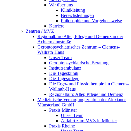
Wir über uns
Klinikleitung
Bereichsleitungen
Philosophie und Vorgehensweise
Karriere
Zentren / MVZ
Regionalbüro Alter, Pflege und Demenz in der
Achtermannstraße
Gerontopsychiatrisches Zentrum – Clemens-
Wallrath-Haus
Unser Team
Gerontopsychiatrische Beratung
Institutsambulanz
Die Tagesklinik
Die Tagespflege
Die Ergo- und Physiotherapie im Clemens-
Wallrath-Haus
Regionalbüro Alter, Pflege und Demenz
Medizinische Versorgungszentren der Alexianer
Münsterland GmbH
Praxis Münster
Unser Team
Anfahrt zum MVZ in Münster
Praxis Rheine