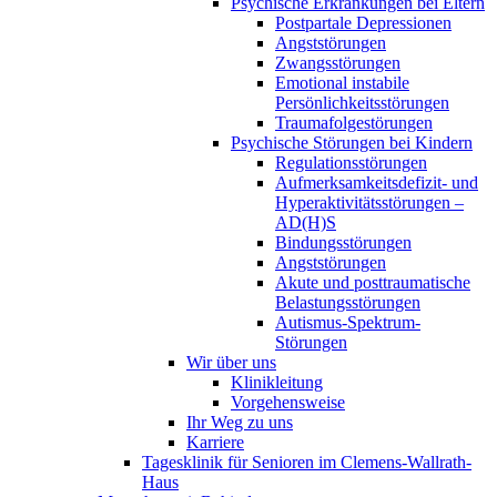
Psychische Erkrankungen bei Eltern
Postpartale Depressionen
Angststörungen
Zwangsstörungen
Emotional instabile
Persönlichkeitsstörungen
Traumafolgestörungen
Psychische Störungen bei Kindern
Regulationsstörungen
Aufmerksamkeitsdefizit- und
Hyperaktivitätsstörungen –
AD(H)S
Bindungsstörungen
Angststörungen
Akute und posttraumatische
Belastungsstörungen
Autismus-Spektrum-
Störungen
Wir über uns
Klinikleitung
Vorgehensweise
Ihr Weg zu uns
Karriere
Tagesklinik für Senioren im Clemens-Wallrath-
Haus