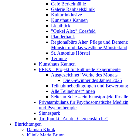
Café Berkelmühle
Galerie Raphaelsklinik
Kultur:inklusive
Kunsthaus Kannen
Lichtblick
"Onkel Alex" Coesfeld
Plauderbank
Regionalbüro Alter, Pflege und Demenz
Münster und das westliche Münsterland
St. Antonius Hörstel
Termine
Kunsthaus Kannen
PREX - Projekt für kulturelle Experimente
Ausgezeichnet! Werke des Monats
Die Gewinner des Jahres 2025
Teilnahmebedingungen und Bewerbung
Alle Teilnehmer*innen
Seite an Seite – ein Kunstprojekt für alle
Privatambulanz für Psychosomatische Medizin
und Psychotherapie
Sinnespark
Treffpunkt "An der Clemenskirche"
Einrichtungen
Damian Klinik
Klinik Maria Brunn