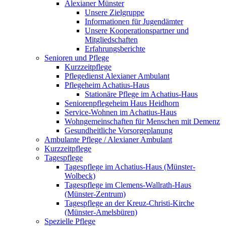
Alexianer Münster
Unsere Zielgruppe
Informationen für Jugendämter
Unsere Kooperationspartner und
Mitgliedschaften
Erfahrungsberichte
Senioren und Pflege
Kurzzeitpflege
Pflegedienst Alexianer Ambulant
Pflegeheim Achatius-Haus
Stationäre Pflege im Achatius-Haus
Seniorenpflegeheim Haus Heidhorn
Service-Wohnen im Achatius-Haus
Wohngemeinschaften für Menschen mit Demenz
Gesundheitliche Vorsorgeplanung
Ambulante Pflege / Alexianer Ambulant
Kurzzeitpflege
Tagespflege
Tagespflege im Achatius-Haus (Münster-
Wolbeck)
Tagespflege im Clemens-Wallrath-Haus
(Münster-Zentrum)
Tagespflege an der Kreuz-Christi-Kirche
(Münster-Amelsbüren)
Spezielle Pflege