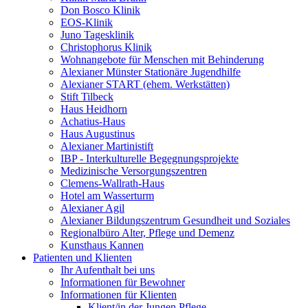
Don Bosco Klinik
EOS-Klinik
Juno Tagesklinik
Christophorus Klinik
Wohnangebote für Menschen mit Behinderung
Alexianer Münster Stationäre Jugendhilfe
Alexianer START (ehem. Werkstätten)
Stift Tilbeck
Haus Heidhorn
Achatius-Haus
Haus Augustinus
Alexianer Martinistift
IBP - Interkulturelle Begegnungsprojekte
Medizinische Versorgungszentren
Clemens-Wallrath-Haus
Hotel am Wasserturm
Alexianer Agil
Alexianer Bildungszentrum Gesundheit und Soziales
Regionalbüro Alter, Pflege und Demenz
Kunsthaus Kannen
Patienten und Klienten
Ihr Aufenthalt bei uns
Informationen für Bewohner
Informationen für Klienten
Klient/in der Jungen Pflege