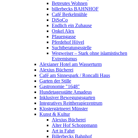
Betreutes Wohnen
billerbecks BAHNHOF
Café Berkelmühle
DiSoCo
Endlich ein Zuhause
Onkel Alex
Pfauengasse
Pferdehof Hövel
Suchtberatungsstelle
Wegweiser – Stark ohne islamistischen
Extremismus
Alexianer Hotel am Wasserturm
Alexius Bücherei
Café am Sinnespark / Roncalli Haus
Garten der Stille
Gastronomie "1648"
Hundetagesstätte Amadeus
Inklusiver Bewegungsgarten
Integratives Reittherapiezentrum
Klostergärtnerei Münster
Kunst & Kultur
Alexius Bücherei
Alter Hof Schoppmann
Art in Fahrt
Billerbecks Bahnhof