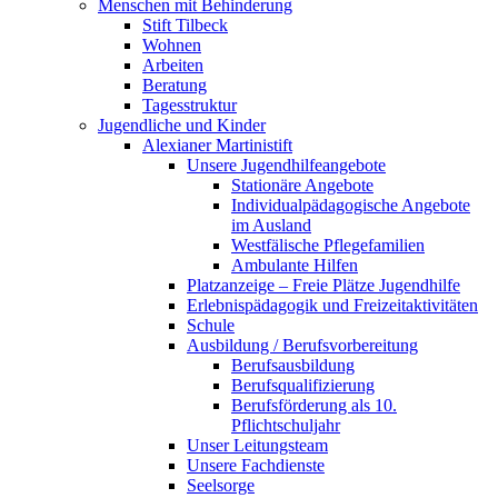
Menschen mit Behinderung
Stift Tilbeck
Wohnen
Arbeiten
Beratung
Tagesstruktur
Jugendliche und Kinder
Alexianer Martinistift
Unsere Jugendhilfeangebote
Stationäre Angebote
Individualpädagogische Angebote
im Ausland
Westfälische Pflegefamilien
Ambulante Hilfen
Platzanzeige – Freie Plätze Jugendhilfe
Erlebnispädagogik und Freizeitaktivitäten
Schule
Ausbildung / Berufsvorbereitung
Berufsausbildung
Berufsqualifizierung
Berufsförderung als 10.
Pflichtschuljahr
Unser Leitungsteam
Unsere Fachdienste
Seelsorge