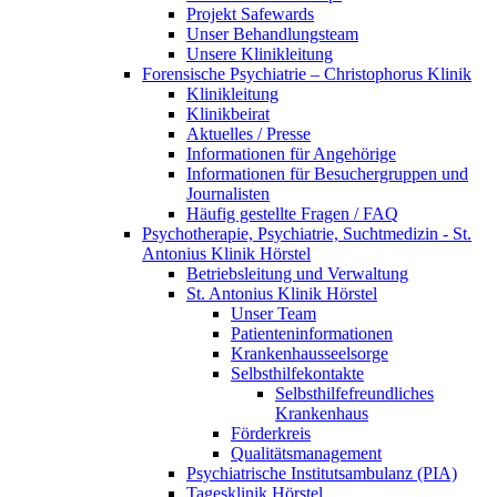
Projekt Safewards
Unser Behandlungsteam
Unsere Klinikleitung
Forensische Psychiatrie – Christophorus Klinik
Klinikleitung
Klinikbeirat
Aktuelles / Presse
Informationen für Angehörige
Informationen für Besuchergruppen und
Journalisten
Häufig gestellte Fragen / FAQ
Psychotherapie, Psychiatrie, Suchtmedizin - St.
Antonius Klinik Hörstel
Betriebsleitung und Verwaltung
St. Antonius Klinik Hörstel
Unser Team
Patienteninformationen
Krankenhausseelsorge
Selbsthilfekontakte
Selbsthilfefreundliches
Krankenhaus
Förderkreis
Qualitätsmanagement
Psychiatrische Institutsambulanz (PIA)
Tagesklinik Hörstel