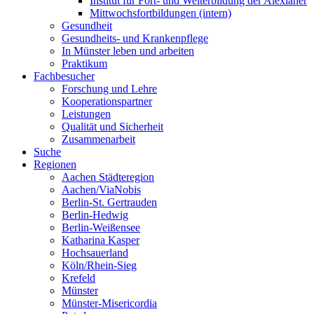
Institut für Fort- und Weiterbildung der Alexianer
Mittwochsfortbildungen (intern)
Gesundheit
Gesundheits- und Krankenpflege
In Münster leben und arbeiten
Praktikum
Fachbesucher
Forschung und Lehre
Kooperationspartner
Leistungen
Qualität und Sicherheit
Zusammenarbeit
Suche
Regionen
Aachen Städteregion
Aachen/ViaNobis
Berlin-St. Gertrauden
Berlin-Hedwig
Berlin-Weißensee
Katharina Kasper
Hochsauerland
Köln/Rhein-Sieg
Krefeld
Münster
Münster-Misericordia