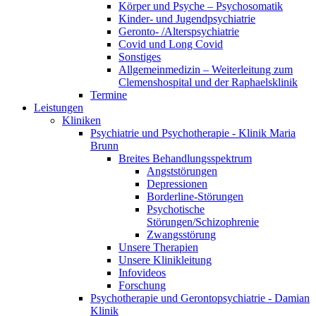
Körper und Psyche – Psychosomatik
Kinder- und Jugendpsychiatrie
Geronto- /Alterspsychiatrie
Covid und Long Covid
Sonstiges
Allgemeinmedizin – Weiterleitung zum
Clemenshospital und der Raphaelsklinik
Termine
Leistungen
Kliniken
Psychiatrie und Psychotherapie - Klinik Maria
Brunn
Breites Behandlungsspektrum
Angststörungen
Depressionen
Borderline-Störungen
Psychotische
Störungen/Schizophrenie
Zwangsstörung
Unsere Therapien
Unsere Klinikleitung
Infovideos
Forschung
Psychotherapie und Gerontopsychiatrie - Damian
Klinik