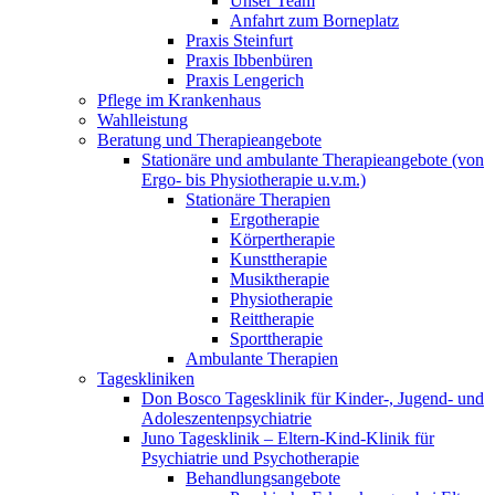
Unser Team
Anfahrt zum Borneplatz
Praxis Steinfurt
Praxis Ibbenbüren
Praxis Lengerich
Pflege im Krankenhaus
Wahlleistung
Beratung und Therapieangebote
Stationäre und ambulante Therapieangebote (von
Ergo- bis Physiotherapie u.v.m.)
Stationäre Therapien
Ergotherapie
Körpertherapie
Kunsttherapie
Musiktherapie
Physiotherapie
Reittherapie
Sporttherapie
Ambulante Therapien
Tageskliniken
Don Bosco Tagesklinik für Kinder-, Jugend- und
Adoleszentenpsychiatrie
Juno Tagesklinik – Eltern-Kind-Klinik für
Psychiatrie und Psychotherapie
Behandlungsangebote