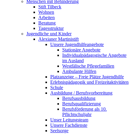
Menschen mit Behinderung
Stift Tilbeck
Wohnen
Arbeiten
Beratung
Tagesstruktur
Jugendliche und Kinder
Alexianer Martinistift
Unsere Jugendhilfeangebote
Stationäre Angebote
Individualpädagogische Angebote
im Ausland
Westfälische Pflegefamilien
Ambulante Hilfen
Platzanzeige – Freie Plätze Jugendhilfe
Erlebnispädagogik und Freizeitaktivitäten
Schule
Ausbildung / Berufsvorbereitung
Berufsausbildung
Berufsqualifizierung
Berufsförderung als 10.
Pflichtschuljahr
Unser Leitungsteam
Unsere Fachdienste
Seelsorge