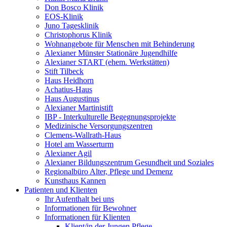
Don Bosco Klinik
EOS-Klinik
Juno Tagesklinik
Christophorus Klinik
Wohnangebote für Menschen mit Behinderung
Alexianer Münster Stationäre Jugendhilfe
Alexianer START (ehem. Werkstätten)
Stift Tilbeck
Haus Heidhorn
Achatius-Haus
Haus Augustinus
Alexianer Martinistift
IBP - Interkulturelle Begegnungsprojekte
Medizinische Versorgungszentren
Clemens-Wallrath-Haus
Hotel am Wasserturm
Alexianer Agil
Alexianer Bildungszentrum Gesundheit und Soziales
Regionalbüro Alter, Pflege und Demenz
Kunsthaus Kannen
Patienten und Klienten
Ihr Aufenthalt bei uns
Informationen für Bewohner
Informationen für Klienten
Klient/in der Jungen Pflege