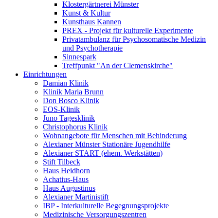
Klostergärtnerei Münster
Kunst & Kultur
Kunsthaus Kannen
PREX - Projekt für kulturelle Experimente
Privatambulanz für Psychosomatische Medizin
und Psychotherapie
Sinnespark
Treffpunkt "An der Clemenskirche"
Einrichtungen
Damian Klinik
Klinik Maria Brunn
Don Bosco Klinik
EOS-Klinik
Juno Tagesklinik
Christophorus Klinik
Wohnangebote für Menschen mit Behinderung
Alexianer Münster Stationäre Jugendhilfe
Alexianer START (ehem. Werkstätten)
Stift Tilbeck
Haus Heidhorn
Achatius-Haus
Haus Augustinus
Alexianer Martinistift
IBP - Interkulturelle Begegnungsprojekte
Medizinische Versorgungszentren