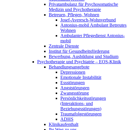
Privatambulanz für Psychosomatische
Medizin und Psychotherapie
Betreuen, Pflegen, Wohnen
Josef-Averesch-Wohnverbund
Antonius-mobil Ambulant Betreutes
Wohnen
Ambulanter Pflegedienst Antonius-
mobil
Zentrale Dienste
Institut für Gesundheitsförderung
Bewerbung, Ausbildung und Studium
Psychotherapie und Psychiatrie – EOS-Klinik
Behandlungsangebote
Depressionen
Emotionale Instabilität
Essstörungen
Angststörungen
Zwangsstörung
Persönlichkeitsstörungen
(Interaktions- und
Beziehungsstörungen)
Traumafolgestörungen
ADHS
Klinikaufenthalt
Ihr Weg zu uns