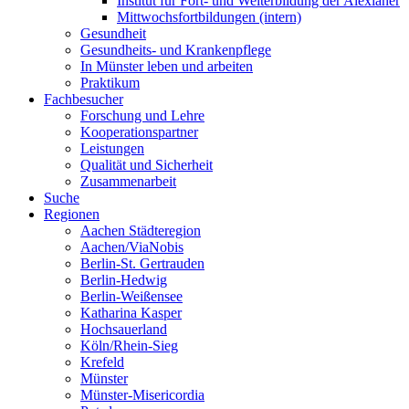
Institut für Fort- und Weiterbildung der Alexianer
Mittwochsfortbildungen (intern)
Gesundheit
Gesundheits- und Krankenpflege
In Münster leben und arbeiten
Praktikum
Fachbesucher
Forschung und Lehre
Kooperationspartner
Leistungen
Qualität und Sicherheit
Zusammenarbeit
Suche
Regionen
Aachen Städteregion
Aachen/ViaNobis
Berlin-St. Gertrauden
Berlin-Hedwig
Berlin-Weißensee
Katharina Kasper
Hochsauerland
Köln/Rhein-Sieg
Krefeld
Münster
Münster-Misericordia