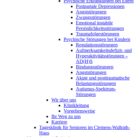
Psychische Erkrankungen bei Eltern
Postpartale Depressionen
Angststörungen
Zwangsstörungen
Emotional instabile
Persönlichkeitsstörungen
Traumafolgestörungen
Psychische Störungen bei Kindern
Regulationsstörungen
Aufmerksamkeitsdefizit- und
Hyperaktivitätsstörungen –
AD(H)S
Bindungsstörungen
Angststörungen
Akute und posttraumatische
Belastungsstörungen
Autismus-Spektrum-
Störungen
Wir über uns
Klinikleitung
Vorgehensweise
Ihr Weg zu uns
Karriere
Tagesklinik für Senioren im Clemens-Wallrath-
Haus