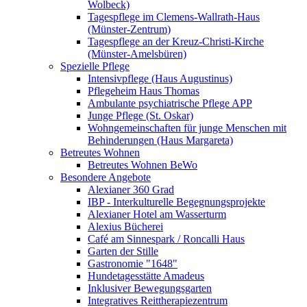
Wolbeck)
Tagespflege im Clemens-Wallrath-Haus
(Münster-Zentrum)
Tagespflege an der Kreuz-Christi-Kirche
(Münster-Amelsbüren)
Spezielle Pflege
Intensivpflege (Haus Augustinus)
Pflegeheim Haus Thomas
Ambulante psychiatrische Pflege APP
Junge Pflege (St. Oskar)
Wohngemeinschaften für junge Menschen mit
Behinderungen (Haus Margareta)
Betreutes Wohnen
Betreutes Wohnen BeWo
Besondere Angebote
Alexianer 360 Grad
IBP - Interkulturelle Begegnungsprojekte
Alexianer Hotel am Wasserturm
Alexius Bücherei
Café am Sinnespark / Roncalli Haus
Garten der Stille
Gastronomie "1648"
Hundetagesstätte Amadeus
Inklusiver Bewegungsgarten
Integratives Reittherapiezentrum