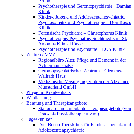
Brunn
Psychotherapie und Gerontopsychiatrie - Damian
Klinik
Kinder-, Jugend und Adoleszentenpsychiatrie,
Psychosomatik und Psychotherapie – Don Bosco
Klinik
Forensische Psychiatrie – Christophorus Klinik
Psychotherapie, Psychiatrie, Suchtmedizin - St.
Antonius Klinik Hörstel
Psychotherapie und Psychiatrie – EOS-Klinik
Zentren / MVZ
Regionalbüro Alter, Pflege und Demenz in der
Achtermannstraße
Gerontopsychiatrisches Zentrum – Clemens-
Wallrath-Haus
Medizinische Versorgungszentren der Alexianer
Münsterland GmbH
Pflege im Krankenhaus
Wahlleistung
Beratung und Therapieangebote
Stationäre und ambulante Therapieangebote (von
Ergo- bis Physiotherapie u.v.m.)
Tageskliniken
Don Bosco Tagesklinik für Kinder-, Jugend- und
Adoleszentenpsychiatrie