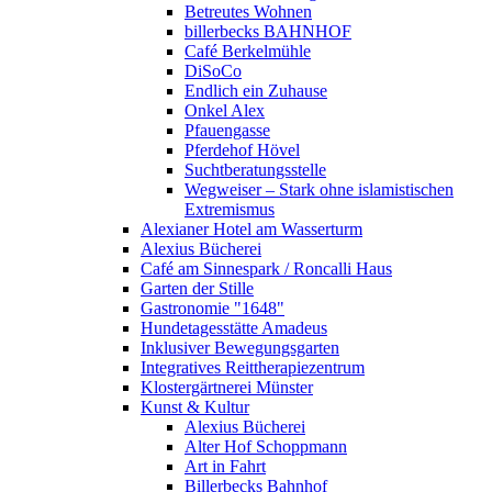
Betreutes Wohnen
billerbecks BAHNHOF
Café Berkelmühle
DiSoCo
Endlich ein Zuhause
Onkel Alex
Pfauengasse
Pferdehof Hövel
Suchtberatungsstelle
Wegweiser – Stark ohne islamistischen
Extremismus
Alexianer Hotel am Wasserturm
Alexius Bücherei
Café am Sinnespark / Roncalli Haus
Garten der Stille
Gastronomie "1648"
Hundetagesstätte Amadeus
Inklusiver Bewegungsgarten
Integratives Reittherapiezentrum
Klostergärtnerei Münster
Kunst & Kultur
Alexius Bücherei
Alter Hof Schoppmann
Art in Fahrt
Billerbecks Bahnhof