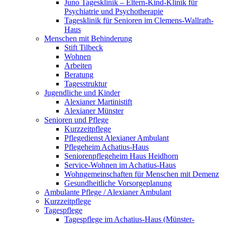
Juno Tagesklinik – Eltern-Kind-Klinik für
Psychiatrie und Psychotherapie
Tagesklinik für Senioren im Clemens-Wallrath-
Haus
Menschen mit Behinderung
Stift Tilbeck
Wohnen
Arbeiten
Beratung
Tagesstruktur
Jugendliche und Kinder
Alexianer Martinistift
Alexianer Münster
Senioren und Pflege
Kurzzeitpflege
Pflegedienst Alexianer Ambulant
Pflegeheim Achatius-Haus
Seniorenpflegeheim Haus Heidhorn
Service-Wohnen im Achatius-Haus
Wohngemeinschaften für Menschen mit Demenz
Gesundheitliche Vorsorgeplanung
Ambulante Pflege / Alexianer Ambulant
Kurzzeitpflege
Tagespflege
Tagespflege im Achatius-Haus (Münster-