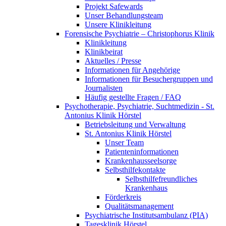
Projekt Safewards
Unser Behandlungsteam
Unsere Klinikleitung
Forensische Psychiatrie – Christophorus Klinik
Klinikleitung
Klinikbeirat
Aktuelles / Presse
Informationen für Angehörige
Informationen für Besuchergruppen und
Journalisten
Häufig gestellte Fragen / FAQ
Psychotherapie, Psychiatrie, Suchtmedizin - St.
Antonius Klinik Hörstel
Betriebsleitung und Verwaltung
St. Antonius Klinik Hörstel
Unser Team
Patienteninformationen
Krankenhausseelsorge
Selbsthilfekontakte
Selbsthilfefreundliches
Krankenhaus
Förderkreis
Qualitätsmanagement
Psychiatrische Institutsambulanz (PIA)
Tagesklinik Hörstel