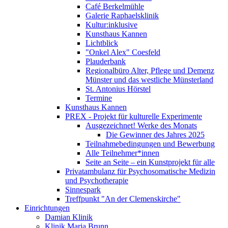
Café Berkelmühle
Galerie Raphaelsklinik
Kultur:inklusive
Kunsthaus Kannen
Lichtblick
"Onkel Alex" Coesfeld
Plauderbank
Regionalbüro Alter, Pflege und Demenz
Münster und das westliche Münsterland
St. Antonius Hörstel
Termine
Kunsthaus Kannen
PREX - Projekt für kulturelle Experimente
Ausgezeichnet! Werke des Monats
Die Gewinner des Jahres 2025
Teilnahmebedingungen und Bewerbung
Alle Teilnehmer*innen
Seite an Seite – ein Kunstprojekt für alle
Privatambulanz für Psychosomatische Medizin
und Psychotherapie
Sinnespark
Treffpunkt "An der Clemenskirche"
Einrichtungen
Damian Klinik
Klinik Maria Brunn