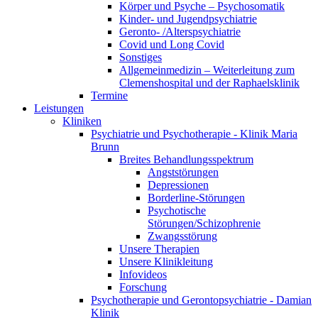
Körper und Psyche – Psychosomatik
Kinder- und Jugendpsychiatrie
Geronto- /Alterspsychiatrie
Covid und Long Covid
Sonstiges
Allgemeinmedizin – Weiterleitung zum
Clemenshospital und der Raphaelsklinik
Termine
Leistungen
Kliniken
Psychiatrie und Psychotherapie - Klinik Maria
Brunn
Breites Behandlungsspektrum
Angststörungen
Depressionen
Borderline-Störungen
Psychotische
Störungen/Schizophrenie
Zwangsstörung
Unsere Therapien
Unsere Klinikleitung
Infovideos
Forschung
Psychotherapie und Gerontopsychiatrie - Damian
Klinik