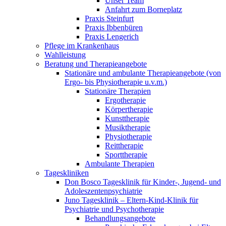
Unser Team
Anfahrt zum Borneplatz
Praxis Steinfurt
Praxis Ibbenbüren
Praxis Lengerich
Pflege im Krankenhaus
Wahlleistung
Beratung und Therapieangebote
Stationäre und ambulante Therapieangebote (von
Ergo- bis Physiotherapie u.v.m.)
Stationäre Therapien
Ergotherapie
Körpertherapie
Kunsttherapie
Musiktherapie
Physiotherapie
Reittherapie
Sporttherapie
Ambulante Therapien
Tageskliniken
Don Bosco Tagesklinik für Kinder-, Jugend- und
Adoleszentenpsychiatrie
Juno Tagesklinik – Eltern-Kind-Klinik für
Psychiatrie und Psychotherapie
Behandlungsangebote