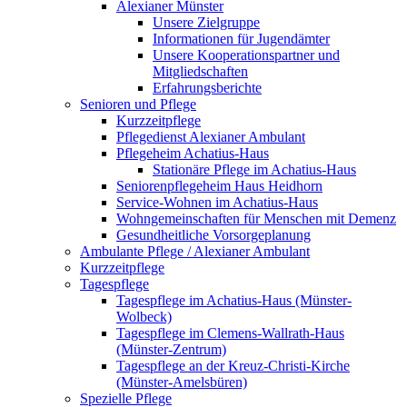
Alexianer Münster
Unsere Zielgruppe
Informationen für Jugendämter
Unsere Kooperationspartner und
Mitgliedschaften
Erfahrungsberichte
Senioren und Pflege
Kurzzeitpflege
Pflegedienst Alexianer Ambulant
Pflegeheim Achatius-Haus
Stationäre Pflege im Achatius-Haus
Seniorenpflegeheim Haus Heidhorn
Service-Wohnen im Achatius-Haus
Wohngemeinschaften für Menschen mit Demenz
Gesundheitliche Vorsorgeplanung
Ambulante Pflege / Alexianer Ambulant
Kurzzeitpflege
Tagespflege
Tagespflege im Achatius-Haus (Münster-
Wolbeck)
Tagespflege im Clemens-Wallrath-Haus
(Münster-Zentrum)
Tagespflege an der Kreuz-Christi-Kirche
(Münster-Amelsbüren)
Spezielle Pflege