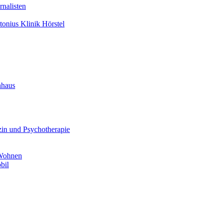
nalisten
tonius Klinik Hörstel
nhaus
in und Psychotherapie
 Wohnen
bil