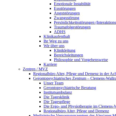
Emotionale Instabilität
Essstörungen
Angststörungen
Zwangsstörung
Persönlichkeitsstörungen (Interaktio
Traumafolgestörungen
ADHS
Klinikaufenthalt
Ihr Weg zu uns
Wir über uns
Klinikleitung
Bereichsleitungen
Philosophie und Vorgehensweise
Karriere
Zentren / MVZ
Regionalbüro Alter, Pflege und Demenz in der Ac
Gerontopsychiatrisches Zentrum – Clemens-Wallr
Unser Team
Gerontopsychiatrische Beratung
Institutsambulanz
Die Tagesklinik
Die Tagespflege
Die Ergo- und Physiotherapie im Clemens-
Regionalbüro Alter, Pflege und Demenz
Medizinische Versorgungszentren der Alexianer