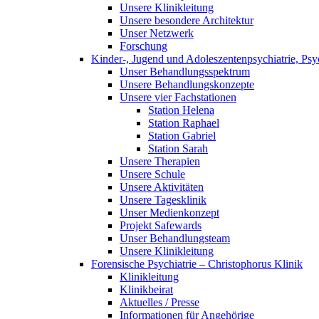
Unsere Klinikleitung
Unsere besondere Architektur
Unser Netzwerk
Forschung
Kinder-, Jugend und Adoleszentenpsychiatrie, Ps
Unser Behandlungsspektrum
Unsere Behandlungskonzepte
Unsere vier Fachstationen
Station Helena
Station Raphael
Station Gabriel
Station Sarah
Unsere Therapien
Unsere Schule
Unsere Aktivitäten
Unsere Tagesklinik
Unser Medienkonzept
Projekt Safewards
Unser Behandlungsteam
Unsere Klinikleitung
Forensische Psychiatrie – Christophorus Klinik
Klinikleitung
Klinikbeirat
Aktuelles / Presse
Informationen für Angehörige