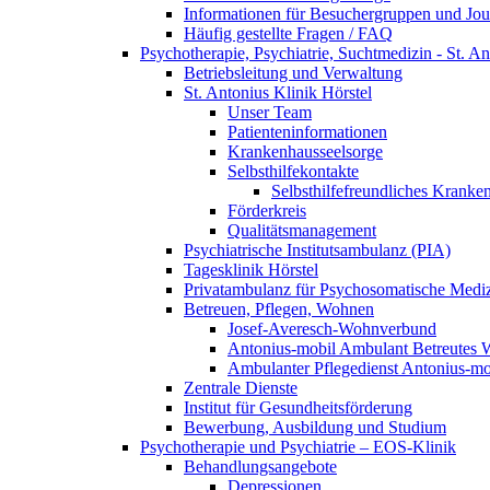
Informationen für Besuchergruppen und Jour
Häufig gestellte Fragen / FAQ
Psychotherapie, Psychiatrie, Suchtmedizin - St. An
Betriebsleitung und Verwaltung
St. Antonius Klinik Hörstel
Unser Team
Patienteninformationen
Krankenhausseelsorge
Selbsthilfekontakte
Selbsthilfefreundliches Kranke
Förderkreis
Qualitätsmanagement
Psychiatrische Institutsambulanz (PIA)
Tagesklinik Hörstel
Privatambulanz für Psychosomatische Mediz
Betreuen, Pflegen, Wohnen
Josef-Averesch-Wohnverbund
Antonius-mobil Ambulant Betreutes
Ambulanter Pflegedienst Antonius-mo
Zentrale Dienste
Institut für Gesundheitsförderung
Bewerbung, Ausbildung und Studium
Psychotherapie und Psychiatrie – EOS-Klinik
Behandlungsangebote
Depressionen