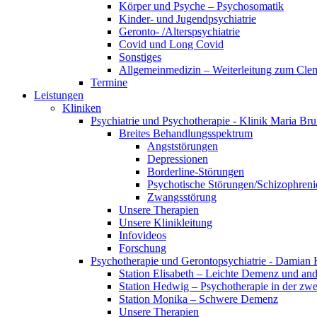
Körper und Psyche – Psychosomatik
Kinder- und Jugendpsychiatrie
Geronto- /Alterspsychiatrie
Covid und Long Covid
Sonstiges
Allgemeinmedizin – Weiterleitung zum Clem
Termine
Leistungen
Kliniken
Psychiatrie und Psychotherapie - Klinik Maria Br
Breites Behandlungsspektrum
Angststörungen
Depressionen
Borderline-Störungen
Psychotische Störungen/Schizophreni
Zwangsstörung
Unsere Therapien
Unsere Klinikleitung
Infovideos
Forschung
Psychotherapie und Gerontopsychiatrie - Damian 
Station Elisabeth – Leichte Demenz und an
Station Hedwig – Psychotherapie in der zwe
Station Monika – Schwere Demenz
Unsere Therapien