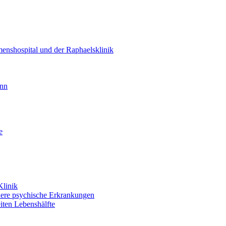
enshospital und der Raphaelsklinik
unn
e
Klinik
dere psychische Erkrankungen
iten Lebenshälfte