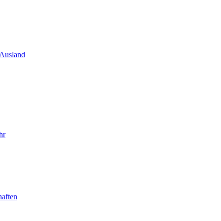
 Ausland
hr
haften