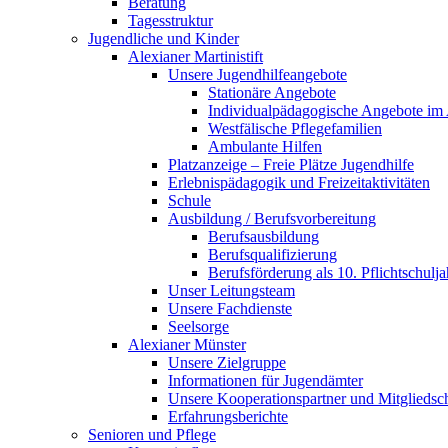
Beratung
Tagesstruktur
Jugendliche und Kinder
Alexianer Martinistift
Unsere Jugendhilfeangebote
Stationäre Angebote
Individualpädagogische Angebote im
Westfälische Pflegefamilien
Ambulante Hilfen
Platzanzeige – Freie Plätze Jugendhilfe
Erlebnispädagogik und Freizeitaktivitäten
Schule
Ausbildung / Berufsvorbereitung
Berufsausbildung
Berufsqualifizierung
Berufsförderung als 10. Pflichtschulja
Unser Leitungsteam
Unsere Fachdienste
Seelsorge
Alexianer Münster
Unsere Zielgruppe
Informationen für Jugendämter
Unsere Kooperationspartner und Mitgliedsc
Erfahrungsberichte
Senioren und Pflege