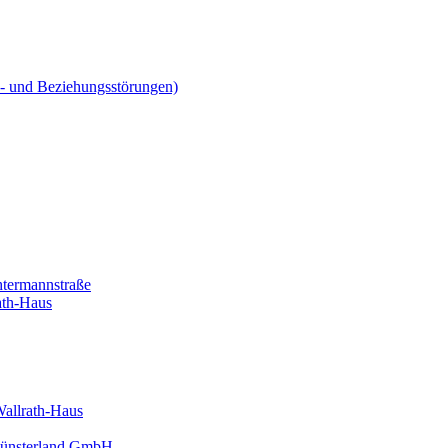
ns- und Beziehungsstörungen)
htermannstraße
ath-Haus
Wallrath-Haus
 Münsterland GmbH