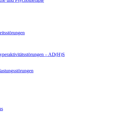
trie und Psychotherapie
eitsstörungen
yperaktivitätsstörungen – AD(H)S
lastungsstörungen
us