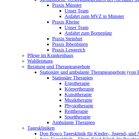
Praxis Münster
Unser Team
Anfahrt zum MVZ in Münster
Praxis Rheine
Unser Team
Anfahrt zum Borneplatz
Praxis Steinfurt
Praxis Ibbenbüren
Praxis Lengerich
Pflege im Krankenhaus
Wahlleistung
Beratung und Therapieangebote
Stationäre und ambulante Therapieangebote (von E
Stationäre Therapien
Ergotherapie
Körpertherapie
Kunsttherapie
Musiktherapie
Physiotherapie
Reittherapie
Sporttherapie
Ambulante Therapien
Tageskliniken
Don Bosco Tagesklinik für Kinder-, Jugend- und 