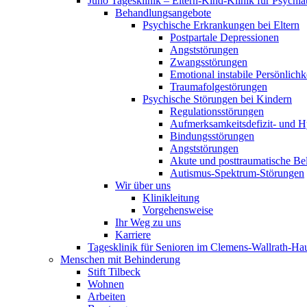
Juno Tagesklinik – Eltern-Kind-Klinik für Psychia
Behandlungsangebote
Psychische Erkrankungen bei Eltern
Postpartale Depressionen
Angststörungen
Zwangsstörungen
Emotional instabile Persönlichk
Traumafolgestörungen
Psychische Störungen bei Kindern
Regulationsstörungen
Aufmerksamkeitsdefizit- und H
Bindungsstörungen
Angststörungen
Akute und posttraumatische Be
Autismus-Spektrum-Störungen
Wir über uns
Klinikleitung
Vorgehensweise
Ihr Weg zu uns
Karriere
Tagesklinik für Senioren im Clemens-Wallrath-Ha
Menschen mit Behinderung
Stift Tilbeck
Wohnen
Arbeiten