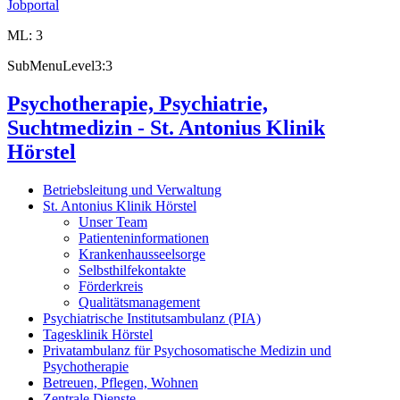
Jobportal
ML: 3
SubMenuLevel3:3
Psychotherapie, Psychiatrie,
Suchtmedizin - St. Antonius Klinik
Hörstel
Betriebsleitung und Verwaltung
St. Antonius Klinik Hörstel
Unser Team
Patienteninformationen
Krankenhausseelsorge
Selbsthilfekontakte
Förderkreis
Qualitätsmanagement
Psychiatrische Institutsambulanz (PIA)
Tagesklinik Hörstel
Privatambulanz für Psychosomatische Medizin und
Psychotherapie
Betreuen, Pflegen, Wohnen
Zentrale Dienste