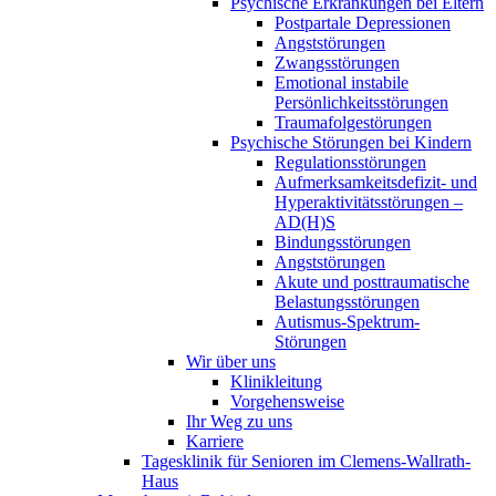
Psychische Erkrankungen bei Eltern
Postpartale Depressionen
Angststörungen
Zwangsstörungen
Emotional instabile
Persönlichkeitsstörungen
Traumafolgestörungen
Psychische Störungen bei Kindern
Regulationsstörungen
Aufmerksamkeitsdefizit- und
Hyperaktivitätsstörungen –
AD(H)S
Bindungsstörungen
Angststörungen
Akute und posttraumatische
Belastungsstörungen
Autismus-Spektrum-
Störungen
Wir über uns
Klinikleitung
Vorgehensweise
Ihr Weg zu uns
Karriere
Tagesklinik für Senioren im Clemens-Wallrath-
Haus