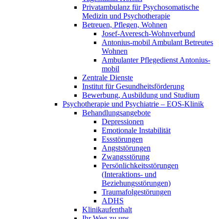
Privatambulanz für Psychosomatische
Medizin und Psychotherapie
Betreuen, Pflegen, Wohnen
Josef-Averesch-Wohnverbund
Antonius-mobil Ambulant Betreutes
Wohnen
Ambulanter Pflegedienst Antonius-
mobil
Zentrale Dienste
Institut für Gesundheitsförderung
Bewerbung, Ausbildung und Studium
Psychotherapie und Psychiatrie – EOS-Klinik
Behandlungsangebote
Depressionen
Emotionale Instabilität
Essstörungen
Angststörungen
Zwangsstörung
Persönlichkeitsstörungen
(Interaktions- und
Beziehungsstörungen)
Traumafolgestörungen
ADHS
Klinikaufenthalt
Ihr Weg zu uns