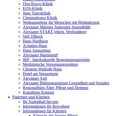
Don Bosco Klinik
EOS-Klinik
Juno Tagesklinik
Christophorus Klinik
Wohnangebote für Menschen mit Behinderung
Alexianer Münster Stationäre Jugendhilfe
Alexianer START (ehem. Werkstätten)
Stift Tilbeck
Haus Heidhorn
Achatius-Haus
Haus Augustinus
Alexianer Martinistift
IBP - Interkulturelle Begegnungsprojekte
Medizinische Versorgungszentren
Clemens-Wallrath-Haus
Hotel am Wasserturm
Alexianer Agil
Alexianer Bildungszentrum Gesundheit und Soziales
Regionalbüro Alter, Pflege und Demenz
Kunsthaus Kannen
Patienten und Klienten
Ihr Aufenthalt bei uns
Informationen für Bewohner
Informationen für Klienten
Klient/in der Jungen Pflege