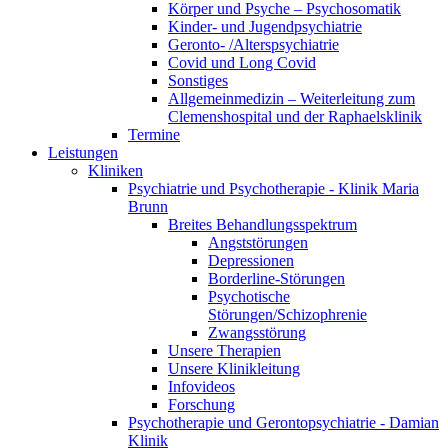
Körper und Psyche – Psychosomatik
Kinder- und Jugendpsychiatrie
Geronto- /Alterspsychiatrie
Covid und Long Covid
Sonstiges
Allgemeinmedizin – Weiterleitung zum
Clemenshospital und der Raphaelsklinik
Termine
Leistungen
Kliniken
Psychiatrie und Psychotherapie - Klinik Maria
Brunn
Breites Behandlungsspektrum
Angststörungen
Depressionen
Borderline-Störungen
Psychotische
Störungen/Schizophrenie
Zwangsstörung
Unsere Therapien
Unsere Klinikleitung
Infovideos
Forschung
Psychotherapie und Gerontopsychiatrie - Damian
Klinik