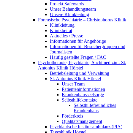
Projekt Safewards
Unser Behandlungsteam
Unsere Klinikleitung
Forensische Psychiatrie – Christophorus Klinik
Klinikleitung
Klinikbeirat
Aktuelles / Presse
Informationen für Angehörige
Informationen für Besuchergruppen und
Journalisten
Häufig gestellte Fragen / FAQ
Psychotherapie, Psychiatrie, Suchtmedizin - St.
Antonius Klinik Hörstel
Betriebsleitung und Verwaltung
St. Antonius Klinik Hörstel
Unser Team
Patienteninformationen
Krankenhausseelsorge
Selbsthilfekontakte
Selbsthilfefreundliches
Krankenhaus
Förderkreis
Qualitätsmanagement
Psychiatrische Institutsambulanz (PIA)
Tagesklinik Hörstel