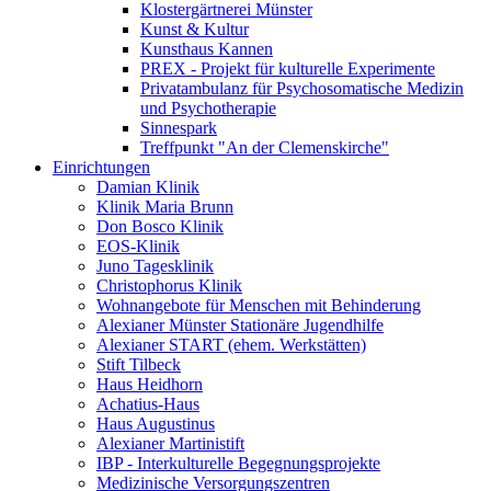
Klostergärtnerei Münster
Kunst & Kultur
Kunsthaus Kannen
PREX - Projekt für kulturelle Experimente
Privatambulanz für Psychosomatische Medizin
und Psychotherapie
Sinnespark
Treffpunkt "An der Clemenskirche"
Einrichtungen
Damian Klinik
Klinik Maria Brunn
Don Bosco Klinik
EOS-Klinik
Juno Tagesklinik
Christophorus Klinik
Wohnangebote für Menschen mit Behinderung
Alexianer Münster Stationäre Jugendhilfe
Alexianer START (ehem. Werkstätten)
Stift Tilbeck
Haus Heidhorn
Achatius-Haus
Haus Augustinus
Alexianer Martinistift
IBP - Interkulturelle Begegnungsprojekte
Medizinische Versorgungszentren