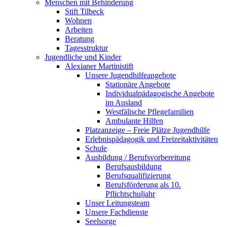
Menschen mit Behinderung
Stift Tilbeck
Wohnen
Arbeiten
Beratung
Tagesstruktur
Jugendliche und Kinder
Alexianer Martinistift
Unsere Jugendhilfeangebote
Stationäre Angebote
Individualpädagogische Angebote
im Ausland
Westfälische Pflegefamilien
Ambulante Hilfen
Platzanzeige – Freie Plätze Jugendhilfe
Erlebnispädagogik und Freizeitaktivitäten
Schule
Ausbildung / Berufsvorbereitung
Berufsausbildung
Berufsqualifizierung
Berufsförderung als 10.
Pflichtschuljahr
Unser Leitungsteam
Unsere Fachdienste
Seelsorge