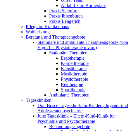
Unser Team
Anfahrt zum Borneplatz
Praxis Steinfurt
Praxis Ibbenbüren
Praxis Lengerich
Pflege im Krankenhaus
Wahlleistung
Beratung und Therapieangebote
Stationäre und ambulante Therapieangebote (von
Ergo- bis Physiotherapie u.v.m.)
Stationäre Therapien
Ergotherapie
Körpertherapie
Kunsttherapie
Musiktherapie
Physiotherapie
Reittherapie
Sporttherapie
Ambulante Therapien
Tageskliniken
Don Bosco Tagesklinik für Kinder-, Jugend- und
Adoleszentenpsychiatrie
Juno Tagesklinik – Eltern-Kind-Klinik für
Psychiatrie und Psychotherapie
Behandlungsangebote