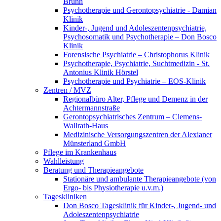
Brunn
Psychotherapie und Gerontopsychiatrie - Damian
Klinik
Kinder-, Jugend und Adoleszentenpsychiatrie,
Psychosomatik und Psychotherapie – Don Bosco
Klinik
Forensische Psychiatrie – Christophorus Klinik
Psychotherapie, Psychiatrie, Suchtmedizin - St.
Antonius Klinik Hörstel
Psychotherapie und Psychiatrie – EOS-Klinik
Zentren / MVZ
Regionalbüro Alter, Pflege und Demenz in der
Achtermannstraße
Gerontopsychiatrisches Zentrum – Clemens-
Wallrath-Haus
Medizinische Versorgungszentren der Alexianer
Münsterland GmbH
Pflege im Krankenhaus
Wahlleistung
Beratung und Therapieangebote
Stationäre und ambulante Therapieangebote (von
Ergo- bis Physiotherapie u.v.m.)
Tageskliniken
Don Bosco Tagesklinik für Kinder-, Jugend- und
Adoleszentenpsychiatrie