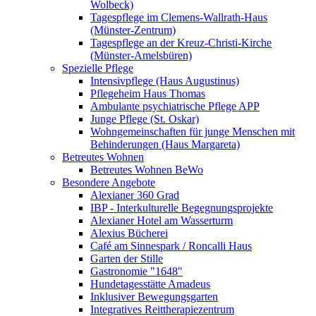
Wolbeck)
Tagespflege im Clemens-Wallrath-Haus
(Münster-Zentrum)
Tagespflege an der Kreuz-Christi-Kirche
(Münster-Amelsbüren)
Spezielle Pflege
Intensivpflege (Haus Augustinus)
Pflegeheim Haus Thomas
Ambulante psychiatrische Pflege APP
Junge Pflege (St. Oskar)
Wohngemeinschaften für junge Menschen mit
Behinderungen (Haus Margareta)
Betreutes Wohnen
Betreutes Wohnen BeWo
Besondere Angebote
Alexianer 360 Grad
IBP - Interkulturelle Begegnungsprojekte
Alexianer Hotel am Wasserturm
Alexius Bücherei
Café am Sinnespark / Roncalli Haus
Garten der Stille
Gastronomie "1648"
Hundetagesstätte Amadeus
Inklusiver Bewegungsgarten
Integratives Reittherapiezentrum