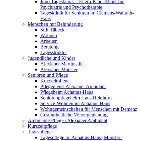
Juno Tagesklinik – Eltern-Kind-Klinik für
Psychiatrie und Psychotherapie
Tagesklinik für Senioren im Clemens-Wallrath-
Haus
Menschen mit Behinderung
Stift Tilbeck
Wohnen
Arbeiten
Beratung
Tagesstruktur
Jugendliche und Kinder
Alexianer Martinistift
Alexianer Münster
Senioren und Pflege
Kurzzeitpflege
Pflegedienst Alexianer Ambulant
Pflegeheim Achatius-Haus
Seniorenpflegeheim Haus Heidhorn
Service-Wohnen im Achatius-Haus
Wohngemeinschaften für Menschen mit Demenz
Gesundheitliche Vorsorgeplanung
Ambulante Pflege / Alexianer Ambulant
Kurzzeitpflege
Tagespflege
Tagespflege im Achatius-Haus (Münster-