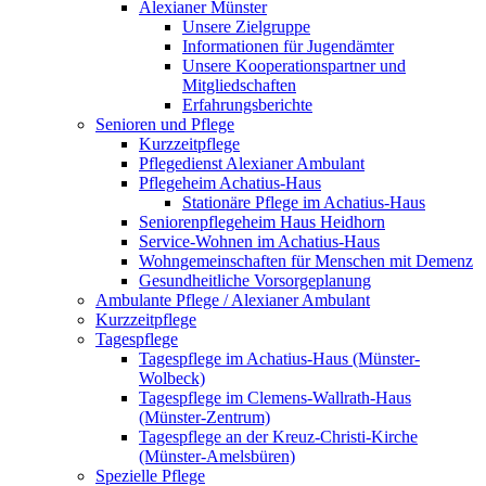
Alexianer Münster
Unsere Zielgruppe
Informationen für Jugendämter
Unsere Kooperationspartner und
Mitgliedschaften
Erfahrungsberichte
Senioren und Pflege
Kurzzeitpflege
Pflegedienst Alexianer Ambulant
Pflegeheim Achatius-Haus
Stationäre Pflege im Achatius-Haus
Seniorenpflegeheim Haus Heidhorn
Service-Wohnen im Achatius-Haus
Wohngemeinschaften für Menschen mit Demenz
Gesundheitliche Vorsorgeplanung
Ambulante Pflege / Alexianer Ambulant
Kurzzeitpflege
Tagespflege
Tagespflege im Achatius-Haus (Münster-
Wolbeck)
Tagespflege im Clemens-Wallrath-Haus
(Münster-Zentrum)
Tagespflege an der Kreuz-Christi-Kirche
(Münster-Amelsbüren)
Spezielle Pflege