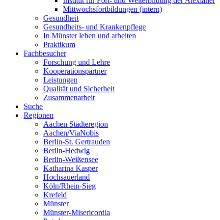
Institut für Fort- und Weiterbildung der Alexianer
Mittwochsfortbildungen (intern)
Gesundheit
Gesundheits- und Krankenpflege
In Münster leben und arbeiten
Praktikum
Fachbesucher
Forschung und Lehre
Kooperationspartner
Leistungen
Qualität und Sicherheit
Zusammenarbeit
Suche
Regionen
Aachen Städteregion
Aachen/ViaNobis
Berlin-St. Gertrauden
Berlin-Hedwig
Berlin-Weißensee
Katharina Kasper
Hochsauerland
Köln/Rhein-Sieg
Krefeld
Münster
Münster-Misericordia