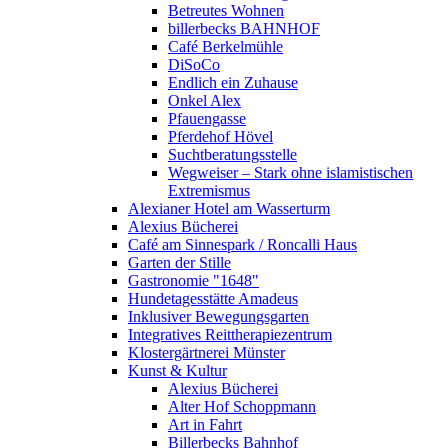
Betreutes Wohnen
billerbecks BAHNHOF
Café Berkelmühle
DiSoCo
Endlich ein Zuhause
Onkel Alex
Pfauengasse
Pferdehof Hövel
Suchtberatungsstelle
Wegweiser – Stark ohne islamistischen
Extremismus
Alexianer Hotel am Wasserturm
Alexius Bücherei
Café am Sinnespark / Roncalli Haus
Garten der Stille
Gastronomie "1648"
Hundetagesstätte Amadeus
Inklusiver Bewegungsgarten
Integratives Reittherapiezentrum
Klostergärtnerei Münster
Kunst & Kultur
Alexius Bücherei
Alter Hof Schoppmann
Art in Fahrt
Billerbecks Bahnhof