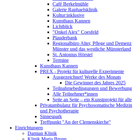
Café Berkelmühle
Galerie Raphaelsklinik
Kultur:inklusive
Kunsthaus Kannen
Lichtblick
"Onkel Alex" Coesfeld
Plauderbank
Regionalbüro Alter, Pflege und Demenz
Münster und das westliche Münsterland
St. Antonius Hörstel
Termine
Kunsthaus Kannen
PREX - Projekt für kulturelle Experimente
Ausgezeichnet! Werke des Monats
Die Gewinner des Jahres 2025
Teilnahmebedingungen und Bewerbung
Alle Teilnehmer*innen
Seite an Seite – ein Kunstprojekt für alle
Privatambulanz für Psychosomatische Medizin
und Psychotherapie
Sinnespark
Treffpunkt "An der Clemenskirche"
Einrichtungen
Damian Klinik
Klinik Maria Brunn