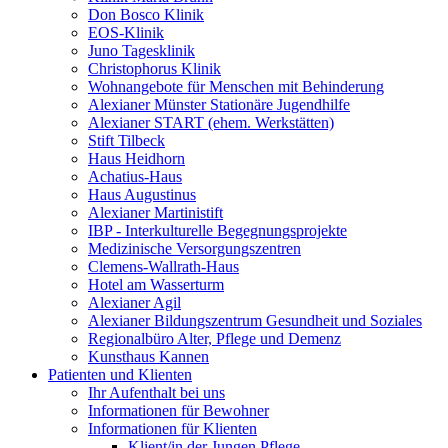
Don Bosco Klinik
EOS-Klinik
Juno Tagesklinik
Christophorus Klinik
Wohnangebote für Menschen mit Behinderung
Alexianer Münster Stationäre Jugendhilfe
Alexianer START (ehem. Werkstätten)
Stift Tilbeck
Haus Heidhorn
Achatius-Haus
Haus Augustinus
Alexianer Martinistift
IBP - Interkulturelle Begegnungsprojekte
Medizinische Versorgungszentren
Clemens-Wallrath-Haus
Hotel am Wasserturm
Alexianer Agil
Alexianer Bildungszentrum Gesundheit und Soziales
Regionalbüro Alter, Pflege und Demenz
Kunsthaus Kannen
Patienten und Klienten
Ihr Aufenthalt bei uns
Informationen für Bewohner
Informationen für Klienten
Klient/in der Jungen Pflege