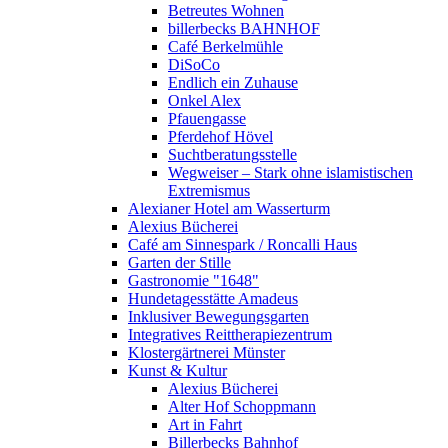
Betreutes Wohnen
billerbecks BAHNHOF
Café Berkelmühle
DiSoCo
Endlich ein Zuhause
Onkel Alex
Pfauengasse
Pferdehof Hövel
Suchtberatungsstelle
Wegweiser – Stark ohne islamistischen
Extremismus
Alexianer Hotel am Wasserturm
Alexius Bücherei
Café am Sinnespark / Roncalli Haus
Garten der Stille
Gastronomie "1648"
Hundetagesstätte Amadeus
Inklusiver Bewegungsgarten
Integratives Reittherapiezentrum
Klostergärtnerei Münster
Kunst & Kultur
Alexius Bücherei
Alter Hof Schoppmann
Art in Fahrt
Billerbecks Bahnhof