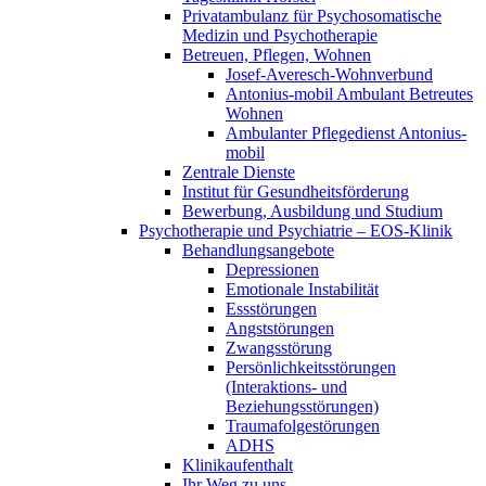
Privatambulanz für Psychosomatische
Medizin und Psychotherapie
Betreuen, Pflegen, Wohnen
Josef-Averesch-Wohnverbund
Antonius-mobil Ambulant Betreutes
Wohnen
Ambulanter Pflegedienst Antonius-
mobil
Zentrale Dienste
Institut für Gesundheitsförderung
Bewerbung, Ausbildung und Studium
Psychotherapie und Psychiatrie – EOS-Klinik
Behandlungsangebote
Depressionen
Emotionale Instabilität
Essstörungen
Angststörungen
Zwangsstörung
Persönlichkeitsstörungen
(Interaktions- und
Beziehungsstörungen)
Traumafolgestörungen
ADHS
Klinikaufenthalt
Ihr Weg zu uns