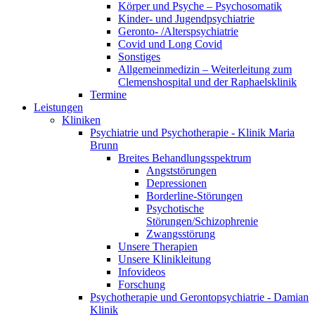
Körper und Psyche – Psychosomatik
Kinder- und Jugendpsychiatrie
Geronto- /Alterspsychiatrie
Covid und Long Covid
Sonstiges
Allgemeinmedizin – Weiterleitung zum
Clemenshospital und der Raphaelsklinik
Termine
Leistungen
Kliniken
Psychiatrie und Psychotherapie - Klinik Maria
Brunn
Breites Behandlungsspektrum
Angststörungen
Depressionen
Borderline-Störungen
Psychotische
Störungen/Schizophrenie
Zwangsstörung
Unsere Therapien
Unsere Klinikleitung
Infovideos
Forschung
Psychotherapie und Gerontopsychiatrie - Damian
Klinik