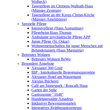
Wolbeck)
Tagespflege im Clemens-Wallrath-Haus
(Münster-Zentrum)
Tagespflege an der Kreuz-Christi-Kirche
(Münster-Amelsbüren)
Spezielle Pflege
Intensivpflege (Haus Augustinus)
Pflegeheim Haus Thomas
Ambulante psychiatrische Pflege APP
Junge Pflege (St. Oskar)
Wohngemeinschaften für junge Menschen mit
Behinderungen (Haus Margareta)
Betreutes Wohnen
Betreutes Wohnen BeWo
Besondere Angebote
Alexianer 360 Grad
IBP - Interkulturelle Begegnungsprojekte
Alexianer Hotel am Wasserturm
Alexius Bücherei
Café am Sinnespark / Roncalli Haus
Garten der Stille
Gastronomie "1648"
Hundetagesstätte Amadeus
Inklusiver Bewegungsgarten
Integratives Reittherapiezentrum