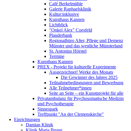
Café Berkelmühle
Galerie Raphaelsklinik
Kultur:inklusive
Kunsthaus Kannen
Lichtblick
"Onkel Alex" Coesfeld
Plauderbank
Regionalbüro Alter, Pflege und Demenz
Münster und das westliche Münsterland
St. Antonius Hörstel
Termine
Kunsthaus Kannen
PREX - Projekt für kulturelle Experimente
Ausgezeichnet! Werke des Monats
Die Gewinner des Jahres 2025
Teilnahmebedingungen und Bewerbung
Alle Teilnehmer*innen
Seite an Seite – ein Kunstprojekt für alle
Privatambulanz für Psychosomatische Medizin
und Psychotherapie
Sinnespark
Treffpunkt "An der Clemenskirche"
Einrichtungen
Damian Klinik
Klinik Maria Brunn