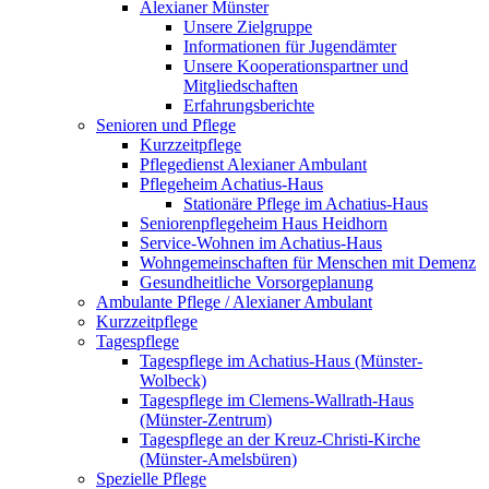
Alexianer Münster
Unsere Zielgruppe
Informationen für Jugendämter
Unsere Kooperationspartner und
Mitgliedschaften
Erfahrungsberichte
Senioren und Pflege
Kurzzeitpflege
Pflegedienst Alexianer Ambulant
Pflegeheim Achatius-Haus
Stationäre Pflege im Achatius-Haus
Seniorenpflegeheim Haus Heidhorn
Service-Wohnen im Achatius-Haus
Wohngemeinschaften für Menschen mit Demenz
Gesundheitliche Vorsorgeplanung
Ambulante Pflege / Alexianer Ambulant
Kurzzeitpflege
Tagespflege
Tagespflege im Achatius-Haus (Münster-
Wolbeck)
Tagespflege im Clemens-Wallrath-Haus
(Münster-Zentrum)
Tagespflege an der Kreuz-Christi-Kirche
(Münster-Amelsbüren)
Spezielle Pflege