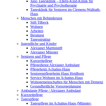
Juno Tagesklinik – Eltern-Kind-Klinik für
Psychiatrie und Psychotherapie
Tagesklinik für Senioren im Clemens-Wallrath-
Haus
Menschen mit Behinderung
Stift Tilbeck
Wohnen
Arbeiten
Beratung
Tagesstruktur
Jugendliche und Kinder
Alexianer Martinistift
Alexianer Münster
Senioren und Pflege
Kurzzeitpflege
Pflegedienst Alexianer Ambulant
Pflegeheim Achatius-Haus
Seniorenpflegeheim Haus Heidhorn
Service-Wohnen im Achatius-Haus
Wohngemeinschaften für Menschen mit Demenz
Gesundheitliche Vorsorgeplanung
Ambulante Pflege / Alexianer Ambulant
Kurzzeitpflege
Tagespflege
Tagespflege im Achatius-Haus (Münster-