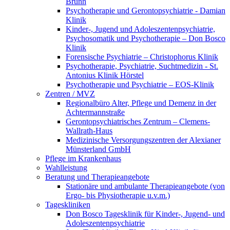
Brunn
Psychotherapie und Gerontopsychiatrie - Damian
Klinik
Kinder-, Jugend und Adoleszentenpsychiatrie,
Psychosomatik und Psychotherapie – Don Bosco
Klinik
Forensische Psychiatrie – Christophorus Klinik
Psychotherapie, Psychiatrie, Suchtmedizin - St.
Antonius Klinik Hörstel
Psychotherapie und Psychiatrie – EOS-Klinik
Zentren / MVZ
Regionalbüro Alter, Pflege und Demenz in der
Achtermannstraße
Gerontopsychiatrisches Zentrum – Clemens-
Wallrath-Haus
Medizinische Versorgungszentren der Alexianer
Münsterland GmbH
Pflege im Krankenhaus
Wahlleistung
Beratung und Therapieangebote
Stationäre und ambulante Therapieangebote (von
Ergo- bis Physiotherapie u.v.m.)
Tageskliniken
Don Bosco Tagesklinik für Kinder-, Jugend- und
Adoleszentenpsychiatrie