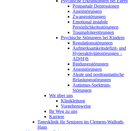
Psychische Erkrankungen bei Eltern
Postpartale Depressionen
Angststörungen
Zwangsstörungen
Emotional instabile
Persönlichkeitsstörungen
Traumafolgestörungen
Psychische Störungen bei Kindern
Regulationsstörungen
Aufmerksamkeitsdefizit- und
Hyperaktivitätsstörungen –
AD(H)S
Bindungsstörungen
Angststörungen
Akute und posttraumatische
Belastungsstörungen
Autismus-Spektrum-
Störungen
Wir über uns
Klinikleitung
Vorgehensweise
Ihr Weg zu uns
Karriere
Tagesklinik für Senioren im Clemens-Wallrath-
Haus