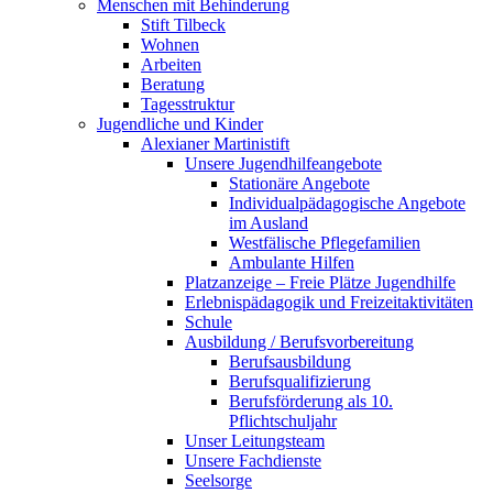
Menschen mit Behinderung
Stift Tilbeck
Wohnen
Arbeiten
Beratung
Tagesstruktur
Jugendliche und Kinder
Alexianer Martinistift
Unsere Jugendhilfeangebote
Stationäre Angebote
Individualpädagogische Angebote
im Ausland
Westfälische Pflegefamilien
Ambulante Hilfen
Platzanzeige – Freie Plätze Jugendhilfe
Erlebnispädagogik und Freizeitaktivitäten
Schule
Ausbildung / Berufsvorbereitung
Berufsausbildung
Berufsqualifizierung
Berufsförderung als 10.
Pflichtschuljahr
Unser Leitungsteam
Unsere Fachdienste
Seelsorge