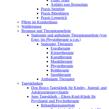
Unser Team
Anfahrt zum Borneplatz
Praxis Steinfurt
Praxis Ibbenbüren
Praxis Lengerich
Pflege im Krankenhaus
Wahlleistung
Beratung und Therapieangebote
Stationäre und ambulante Therapieangebote (von
Ergo- bis Physiotherapie u.v.m.)
Stationäre Therapien
Ergotherapie
Körpertherapie
Kunsttherapie
Musiktherapie
Physiotherapie
Reittherapie
Sporttherapie
Ambulante Therapien
Tageskliniken
Don Bosco Tagesklinik für Kinder-, Jugend- und
Adoleszentenpsychiatrie
Juno Tagesklinik – Eltern-Kind-Klinik für
Psychiatrie und Psychotherapie
Behandlungsangebote