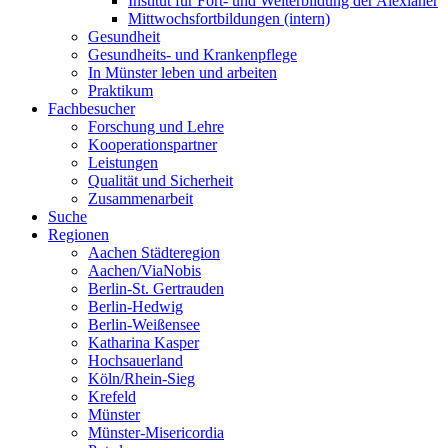
Institut für Fort- und Weiterbildung der Alexianer
Mittwochsfortbildungen (intern)
Gesundheit
Gesundheits- und Krankenpflege
In Münster leben und arbeiten
Praktikum
Fachbesucher
Forschung und Lehre
Kooperationspartner
Leistungen
Qualität und Sicherheit
Zusammenarbeit
Suche
Regionen
Aachen Städteregion
Aachen/ViaNobis
Berlin-St. Gertrauden
Berlin-Hedwig
Berlin-Weißensee
Katharina Kasper
Hochsauerland
Köln/Rhein-Sieg
Krefeld
Münster
Münster-Misericordia