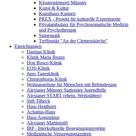
Klostergärtnerei Münster
Kunst & Kultur
Kunsthaus Kannen
PREX - Projekt für kulturelle Experimente
Privatambulanz für Psychosomatische Medizin
und Psychotherapie
Sinnespark
Treffpunkt "An der Clemenskirche"
Einrichtungen
Damian Klinik
Klinik Maria Brunn
Don Bosco Klinik
EOS-Klinik
Juno Tagesklinik
Christophorus Klinik
Wohnangebote für Menschen mit Behinderung
Alexianer Münster Stationäre Jugendhilfe
Alexianer START (ehem. Werkstätten)
Stift Tilbeck
Haus Heidhorn
Achatius-Haus
Haus Augustinus
Alexianer Martinistift
IBP - Interkulturelle Begegnungsprojekte
Medizinische Versorgungszentren