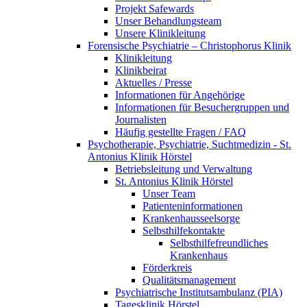
Projekt Safewards
Unser Behandlungsteam
Unsere Klinikleitung
Forensische Psychiatrie – Christophorus Klinik
Klinikleitung
Klinikbeirat
Aktuelles / Presse
Informationen für Angehörige
Informationen für Besuchergruppen und
Journalisten
Häufig gestellte Fragen / FAQ
Psychotherapie, Psychiatrie, Suchtmedizin - St.
Antonius Klinik Hörstel
Betriebsleitung und Verwaltung
St. Antonius Klinik Hörstel
Unser Team
Patienteninformationen
Krankenhausseelsorge
Selbsthilfekontakte
Selbsthilfefreundliches
Krankenhaus
Förderkreis
Qualitätsmanagement
Psychiatrische Institutsambulanz (PIA)
Tagesklinik Hörstel