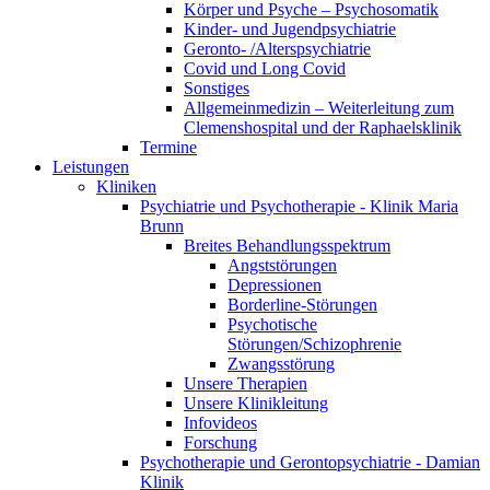
Körper und Psyche – Psychosomatik
Kinder- und Jugendpsychiatrie
Geronto- /Alterspsychiatrie
Covid und Long Covid
Sonstiges
Allgemeinmedizin – Weiterleitung zum
Clemenshospital und der Raphaelsklinik
Termine
Leistungen
Kliniken
Psychiatrie und Psychotherapie - Klinik Maria
Brunn
Breites Behandlungsspektrum
Angststörungen
Depressionen
Borderline-Störungen
Psychotische
Störungen/Schizophrenie
Zwangsstörung
Unsere Therapien
Unsere Klinikleitung
Infovideos
Forschung
Psychotherapie und Gerontopsychiatrie - Damian
Klinik