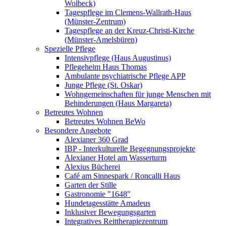
Wolbeck)
Tagespflege im Clemens-Wallrath-Haus
(Münster-Zentrum)
Tagespflege an der Kreuz-Christi-Kirche
(Münster-Amelsbüren)
Spezielle Pflege
Intensivpflege (Haus Augustinus)
Pflegeheim Haus Thomas
Ambulante psychiatrische Pflege APP
Junge Pflege (St. Oskar)
Wohngemeinschaften für junge Menschen mit
Behinderungen (Haus Margareta)
Betreutes Wohnen
Betreutes Wohnen BeWo
Besondere Angebote
Alexianer 360 Grad
IBP - Interkulturelle Begegnungsprojekte
Alexianer Hotel am Wasserturm
Alexius Bücherei
Café am Sinnespark / Roncalli Haus
Garten der Stille
Gastronomie "1648"
Hundetagesstätte Amadeus
Inklusiver Bewegungsgarten
Integratives Reittherapiezentrum