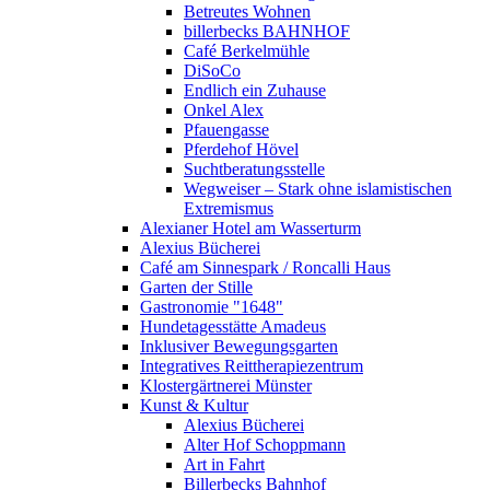
Betreutes Wohnen
billerbecks BAHNHOF
Café Berkelmühle
DiSoCo
Endlich ein Zuhause
Onkel Alex
Pfauengasse
Pferdehof Hövel
Suchtberatungsstelle
Wegweiser – Stark ohne islamistischen
Extremismus
Alexianer Hotel am Wasserturm
Alexius Bücherei
Café am Sinnespark / Roncalli Haus
Garten der Stille
Gastronomie "1648"
Hundetagesstätte Amadeus
Inklusiver Bewegungsgarten
Integratives Reittherapiezentrum
Klostergärtnerei Münster
Kunst & Kultur
Alexius Bücherei
Alter Hof Schoppmann
Art in Fahrt
Billerbecks Bahnhof