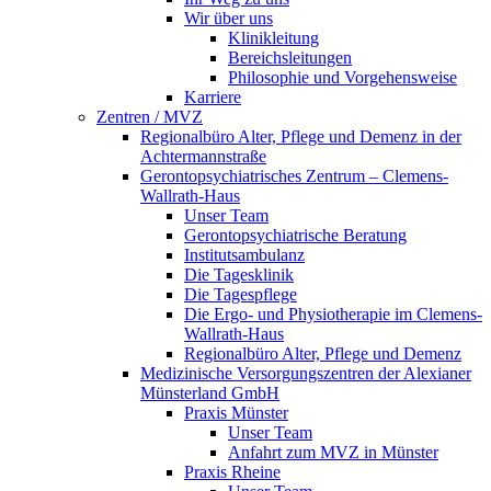
Wir über uns
Klinikleitung
Bereichsleitungen
Philosophie und Vorgehensweise
Karriere
Zentren / MVZ
Regionalbüro Alter, Pflege und Demenz in der
Achtermannstraße
Gerontopsychiatrisches Zentrum – Clemens-
Wallrath-Haus
Unser Team
Gerontopsychiatrische Beratung
Institutsambulanz
Die Tagesklinik
Die Tagespflege
Die Ergo- und Physiotherapie im Clemens-
Wallrath-Haus
Regionalbüro Alter, Pflege und Demenz
Medizinische Versorgungszentren der Alexianer
Münsterland GmbH
Praxis Münster
Unser Team
Anfahrt zum MVZ in Münster
Praxis Rheine