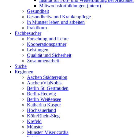
Institut für Fort- und Weiterbildung der Alexianer
Mittwochsfortbildungen (intern)
Gesundheit
Gesundheits- und Krankenpflege
In Münster leben und arbeiten
Praktikum
Fachbesucher
Forschung und Lehre
Kooperationspartner
Leistungen
Qualität und Sicherheit
Zusammenarbeit
Suche
Regionen
Aachen Städteregion
Aachen/ViaNobis
Berlin-St. Gertrauden
Berlin-Hedwig
Berlin-Weißensee
Katharina Kasper
Hochsauerland
Köln/Rhein-Sieg
Krefeld
Münster
Münster-Misericordia