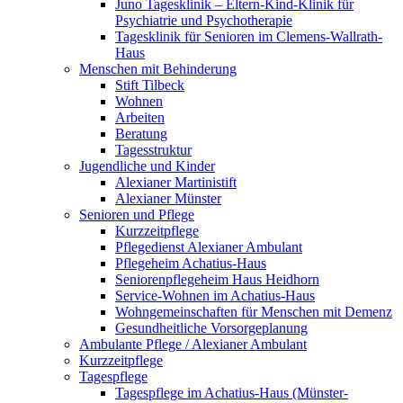
Juno Tagesklinik – Eltern-Kind-Klinik für
Psychiatrie und Psychotherapie
Tagesklinik für Senioren im Clemens-Wallrath-
Haus
Menschen mit Behinderung
Stift Tilbeck
Wohnen
Arbeiten
Beratung
Tagesstruktur
Jugendliche und Kinder
Alexianer Martinistift
Alexianer Münster
Senioren und Pflege
Kurzzeitpflege
Pflegedienst Alexianer Ambulant
Pflegeheim Achatius-Haus
Seniorenpflegeheim Haus Heidhorn
Service-Wohnen im Achatius-Haus
Wohngemeinschaften für Menschen mit Demenz
Gesundheitliche Vorsorgeplanung
Ambulante Pflege / Alexianer Ambulant
Kurzzeitpflege
Tagespflege
Tagespflege im Achatius-Haus (Münster-