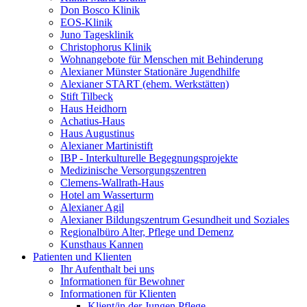
Don Bosco Klinik
EOS-Klinik
Juno Tagesklinik
Christophorus Klinik
Wohnangebote für Menschen mit Behinderung
Alexianer Münster Stationäre Jugendhilfe
Alexianer START (ehem. Werkstätten)
Stift Tilbeck
Haus Heidhorn
Achatius-Haus
Haus Augustinus
Alexianer Martinistift
IBP - Interkulturelle Begegnungsprojekte
Medizinische Versorgungszentren
Clemens-Wallrath-Haus
Hotel am Wasserturm
Alexianer Agil
Alexianer Bildungszentrum Gesundheit und Soziales
Regionalbüro Alter, Pflege und Demenz
Kunsthaus Kannen
Patienten und Klienten
Ihr Aufenthalt bei uns
Informationen für Bewohner
Informationen für Klienten
Klient/in der Jungen Pflege