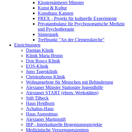
Klostergärtnerei Münster
Kunst & Kultur
Kunsthaus Kannen
PREX - Projekt für kulturelle Experimente
Privatambulanz für Psychosomatische Medizin
und Psychotherapie
Sinnespark
Treffpunkt "An der Clemenskirche"
Einrichtungen
Damian Klinik
Klinik Maria Brunn
Don Bosco Klinik
EOS-Klinik
Juno Tagesklinik
Christophorus Klinik
Wohnangebote für Menschen mit Behinderung
Alexianer Münster Stationäre Jugendhilfe
Alexianer START (ehem. Werkstätten)
Stift Tilbeck
Haus Heidhorn
Achatius-Haus
Haus Augustinus
Alexianer Martinistift
IBP - Interkulturelle Begegnungsprojekte
Medizinische Versorgungszentren