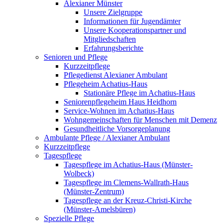
Alexianer Münster
Unsere Zielgruppe
Informationen für Jugendämter
Unsere Kooperationspartner und
Mitgliedschaften
Erfahrungsberichte
Senioren und Pflege
Kurzzeitpflege
Pflegedienst Alexianer Ambulant
Pflegeheim Achatius-Haus
Stationäre Pflege im Achatius-Haus
Seniorenpflegeheim Haus Heidhorn
Service-Wohnen im Achatius-Haus
Wohngemeinschaften für Menschen mit Demenz
Gesundheitliche Vorsorgeplanung
Ambulante Pflege / Alexianer Ambulant
Kurzzeitpflege
Tagespflege
Tagespflege im Achatius-Haus (Münster-
Wolbeck)
Tagespflege im Clemens-Wallrath-Haus
(Münster-Zentrum)
Tagespflege an der Kreuz-Christi-Kirche
(Münster-Amelsbüren)
Spezielle Pflege