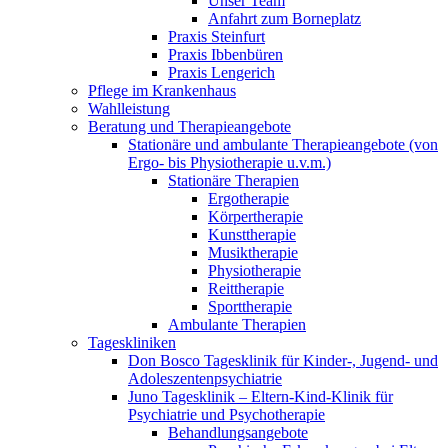
Unser Team
Anfahrt zum Borneplatz
Praxis Steinfurt
Praxis Ibbenbüren
Praxis Lengerich
Pflege im Krankenhaus
Wahlleistung
Beratung und Therapieangebote
Stationäre und ambulante Therapieangebote (von
Ergo- bis Physiotherapie u.v.m.)
Stationäre Therapien
Ergotherapie
Körpertherapie
Kunsttherapie
Musiktherapie
Physiotherapie
Reittherapie
Sporttherapie
Ambulante Therapien
Tageskliniken
Don Bosco Tagesklinik für Kinder-, Jugend- und
Adoleszentenpsychiatrie
Juno Tagesklinik – Eltern-Kind-Klinik für
Psychiatrie und Psychotherapie
Behandlungsangebote