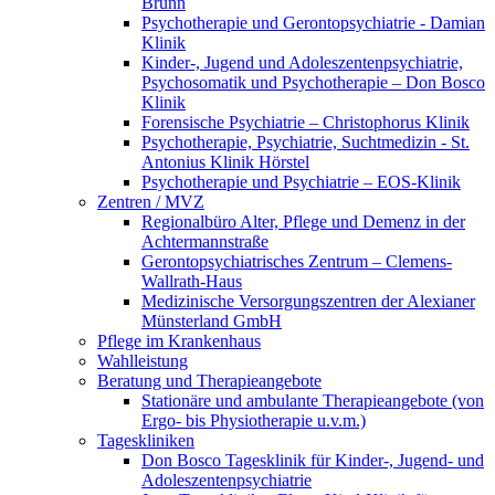
Brunn
Psychotherapie und Gerontopsychiatrie - Damian
Klinik
Kinder-, Jugend und Adoleszentenpsychiatrie,
Psychosomatik und Psychotherapie – Don Bosco
Klinik
Forensische Psychiatrie – Christophorus Klinik
Psychotherapie, Psychiatrie, Suchtmedizin - St.
Antonius Klinik Hörstel
Psychotherapie und Psychiatrie – EOS-Klinik
Zentren / MVZ
Regionalbüro Alter, Pflege und Demenz in der
Achtermannstraße
Gerontopsychiatrisches Zentrum – Clemens-
Wallrath-Haus
Medizinische Versorgungszentren der Alexianer
Münsterland GmbH
Pflege im Krankenhaus
Wahlleistung
Beratung und Therapieangebote
Stationäre und ambulante Therapieangebote (von
Ergo- bis Physiotherapie u.v.m.)
Tageskliniken
Don Bosco Tagesklinik für Kinder-, Jugend- und
Adoleszentenpsychiatrie