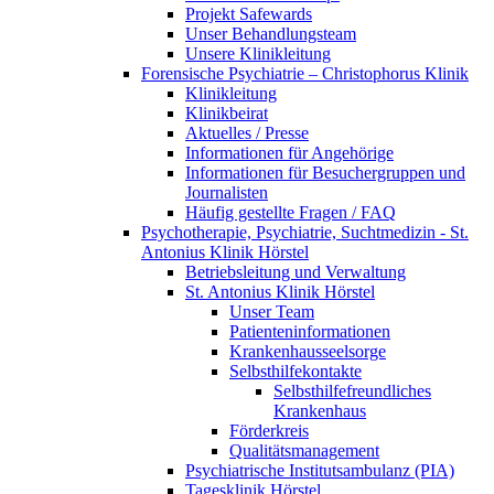
Projekt Safewards
Unser Behandlungsteam
Unsere Klinikleitung
Forensische Psychiatrie – Christophorus Klinik
Klinikleitung
Klinikbeirat
Aktuelles / Presse
Informationen für Angehörige
Informationen für Besuchergruppen und
Journalisten
Häufig gestellte Fragen / FAQ
Psychotherapie, Psychiatrie, Suchtmedizin - St.
Antonius Klinik Hörstel
Betriebsleitung und Verwaltung
St. Antonius Klinik Hörstel
Unser Team
Patienteninformationen
Krankenhausseelsorge
Selbsthilfekontakte
Selbsthilfefreundliches
Krankenhaus
Förderkreis
Qualitätsmanagement
Psychiatrische Institutsambulanz (PIA)
Tagesklinik Hörstel