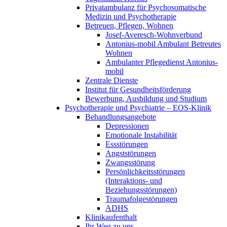
Privatambulanz für Psychosomatische
Medizin und Psychotherapie
Betreuen, Pflegen, Wohnen
Josef-Averesch-Wohnverbund
Antonius-mobil Ambulant Betreutes
Wohnen
Ambulanter Pflegedienst Antonius-
mobil
Zentrale Dienste
Institut für Gesundheitsförderung
Bewerbung, Ausbildung und Studium
Psychotherapie und Psychiatrie – EOS-Klinik
Behandlungsangebote
Depressionen
Emotionale Instabilität
Essstörungen
Angststörungen
Zwangsstörung
Persönlichkeitsstörungen
(Interaktions- und
Beziehungsstörungen)
Traumafolgestörungen
ADHS
Klinikaufenthalt
Ihr Weg zu uns