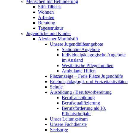
Menschen mit Behinderung
Stift Tilbeck
Wohnen
Arbeiten
Beratung
Tagesstruktur
Jugendliche und Kinder
Alexianer Martinistift
Unsere Jugendhilfeangebote
Stationäre Angebote
Individualpädagogische Angebote
im Ausland
Westfälische Pflegefamilien
Ambulante Hilfen
Platzanzeige – Freie Plätze Jugendhilfe
Erlebnispädagogik und Freizeitaktivitäten
Schule
Ausbildung / Berufsvorbereitung
Berufsausbildung
Berufsqualifizierung
Berufsförderung als 10.
Pflichtschuljahr
Unser Leitungsteam
Unsere Fachdienste
Seelsorge