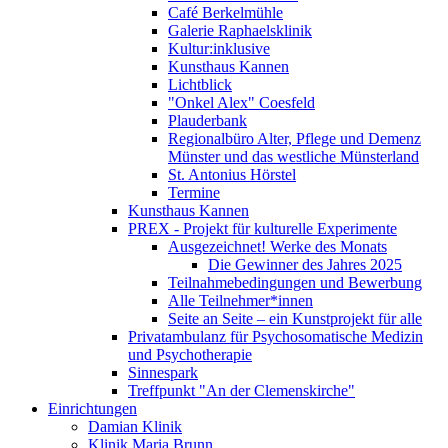
Café Berkelmühle
Galerie Raphaelsklinik
Kultur:inklusive
Kunsthaus Kannen
Lichtblick
"Onkel Alex" Coesfeld
Plauderbank
Regionalbüro Alter, Pflege und Demenz
Münster und das westliche Münsterland
St. Antonius Hörstel
Termine
Kunsthaus Kannen
PREX - Projekt für kulturelle Experimente
Ausgezeichnet! Werke des Monats
Die Gewinner des Jahres 2025
Teilnahmebedingungen und Bewerbung
Alle Teilnehmer*innen
Seite an Seite – ein Kunstprojekt für alle
Privatambulanz für Psychosomatische Medizin
und Psychotherapie
Sinnespark
Treffpunkt "An der Clemenskirche"
Einrichtungen
Damian Klinik
Klinik Maria Brunn