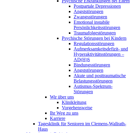
Psychische Erkrankungen bei Eltern
Postpartale Depressionen
Angststörungen
Zwangsstörungen
Emotional instabile
Persönlichkeitsstörungen
Traumafolgestörungen
Psychische Störungen bei Kindern
Regulationsstörungen
Aufmerksamkeitsdefizit- und
Hyperaktivitätsstörungen –
AD(H)S
Bindungsstörungen
Angststörungen
Akute und posttraumatische
Belastungsstörungen
Autismus-Spektrum-
Störungen
Wir über uns
Klinikleitung
Vorgehensweise
Ihr Weg zu uns
Karriere
Tagesklinik für Senioren im Clemens-Wallrath-
Haus