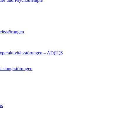
trie und Psychotherapie
eitsstörungen
yperaktivitätsstörungen – AD(H)S
lastungsstörungen
us