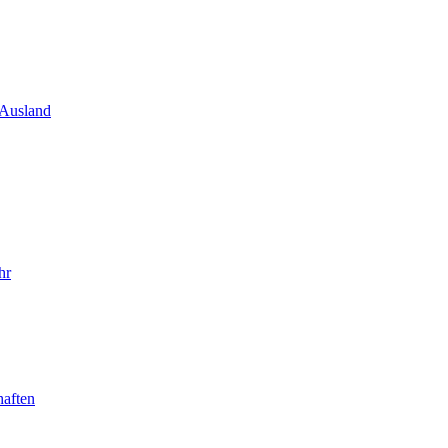
 Ausland
hr
haften