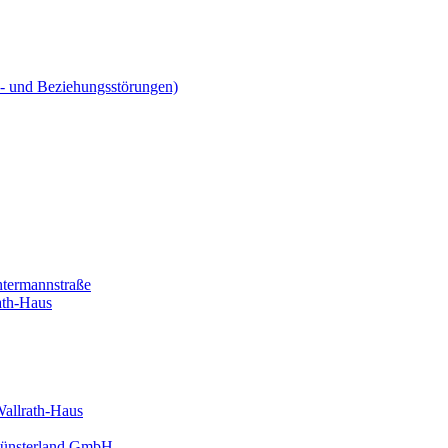
ns- und Beziehungsstörungen)
htermannstraße
ath-Haus
Wallrath-Haus
 Münsterland GmbH