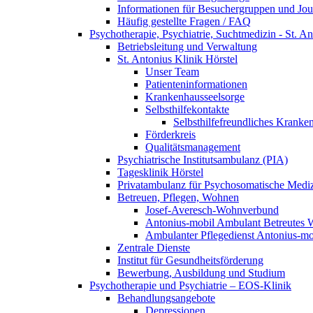
Informationen für Besuchergruppen und Jour
Häufig gestellte Fragen / FAQ
Psychotherapie, Psychiatrie, Suchtmedizin - St. An
Betriebsleitung und Verwaltung
St. Antonius Klinik Hörstel
Unser Team
Patienteninformationen
Krankenhausseelsorge
Selbsthilfekontakte
Selbsthilfefreundliches Kranke
Förderkreis
Qualitätsmanagement
Psychiatrische Institutsambulanz (PIA)
Tagesklinik Hörstel
Privatambulanz für Psychosomatische Mediz
Betreuen, Pflegen, Wohnen
Josef-Averesch-Wohnverbund
Antonius-mobil Ambulant Betreutes
Ambulanter Pflegedienst Antonius-mo
Zentrale Dienste
Institut für Gesundheitsförderung
Bewerbung, Ausbildung und Studium
Psychotherapie und Psychiatrie – EOS-Klinik
Behandlungsangebote
Depressionen