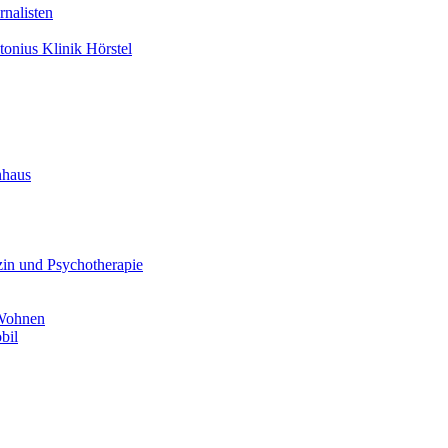
nalisten
tonius Klinik Hörstel
nhaus
in und Psychotherapie
 Wohnen
bil