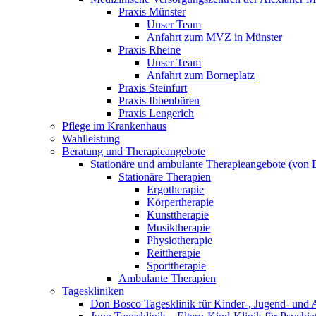
Praxis Münster
Unser Team
Anfahrt zum MVZ in Münster
Praxis Rheine
Unser Team
Anfahrt zum Borneplatz
Praxis Steinfurt
Praxis Ibbenbüren
Praxis Lengerich
Pflege im Krankenhaus
Wahlleistung
Beratung und Therapieangebote
Stationäre und ambulante Therapieangebote (von E
Stationäre Therapien
Ergotherapie
Körpertherapie
Kunsttherapie
Musiktherapie
Physiotherapie
Reittherapie
Sporttherapie
Ambulante Therapien
Tageskliniken
Don Bosco Tagesklinik für Kinder-, Jugend- und 