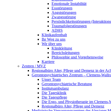
Emotionale Instabilität
Essstörungen
Angststörungen
Zwangsstörung
Persönlichkeitsstörungen (Interaktio
Traumafolgestörungen
ADHS
Klinikaufenthalt
Ihr Weg zu uns
Wir über uns
Klinikleitung
Bereichsleitungen
Philosophie und Vorgehensweise
Karriere
Zentren / MVZ
Regionalbüro Alter, Pflege und Demenz in der Ac
Gerontopsychiatrisches Zentrum – Clemens-Wallr
Unser Team
Gerontopsychiatrische Beratung
Institutsambulanz
Die Tagesklinik
Die Tagespflege
Die Ergo- und Physiotherapie im Clemens-
Regionalbüro Alter, Pflege und Demenz
Medizinische Versorgungszentren der Alexianer