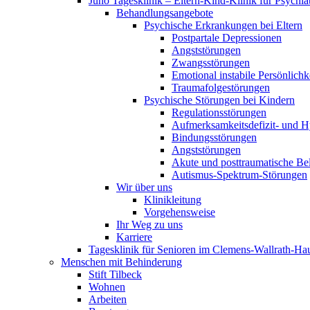
Juno Tagesklinik – Eltern-Kind-Klinik für Psychia
Behandlungsangebote
Psychische Erkrankungen bei Eltern
Postpartale Depressionen
Angststörungen
Zwangsstörungen
Emotional instabile Persönlichk
Traumafolgestörungen
Psychische Störungen bei Kindern
Regulationsstörungen
Aufmerksamkeitsdefizit- und H
Bindungsstörungen
Angststörungen
Akute und posttraumatische Be
Autismus-Spektrum-Störungen
Wir über uns
Klinikleitung
Vorgehensweise
Ihr Weg zu uns
Karriere
Tagesklinik für Senioren im Clemens-Wallrath-Ha
Menschen mit Behinderung
Stift Tilbeck
Wohnen
Arbeiten