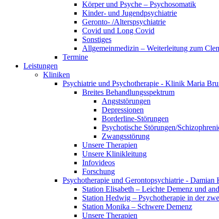
Körper und Psyche – Psychosomatik
Kinder- und Jugendpsychiatrie
Geronto- /Alterspsychiatrie
Covid und Long Covid
Sonstiges
Allgemeinmedizin – Weiterleitung zum Clem
Termine
Leistungen
Kliniken
Psychiatrie und Psychotherapie - Klinik Maria Br
Breites Behandlungsspektrum
Angststörungen
Depressionen
Borderline-Störungen
Psychotische Störungen/Schizophreni
Zwangsstörung
Unsere Therapien
Unsere Klinikleitung
Infovideos
Forschung
Psychotherapie und Gerontopsychiatrie - Damian 
Station Elisabeth – Leichte Demenz und an
Station Hedwig – Psychotherapie in der zwe
Station Monika – Schwere Demenz
Unsere Therapien