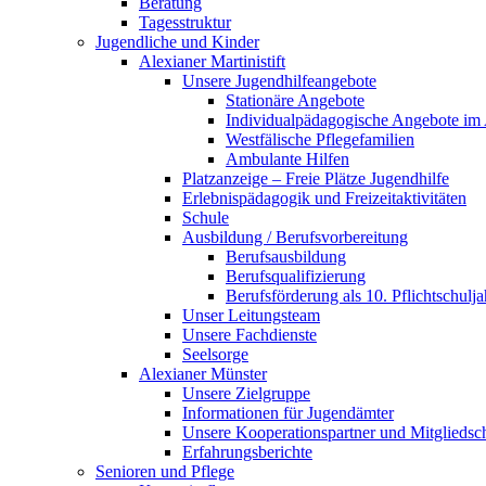
Beratung
Tagesstruktur
Jugendliche und Kinder
Alexianer Martinistift
Unsere Jugendhilfeangebote
Stationäre Angebote
Individualpädagogische Angebote im
Westfälische Pflegefamilien
Ambulante Hilfen
Platzanzeige – Freie Plätze Jugendhilfe
Erlebnispädagogik und Freizeitaktivitäten
Schule
Ausbildung / Berufsvorbereitung
Berufsausbildung
Berufsqualifizierung
Berufsförderung als 10. Pflichtschulja
Unser Leitungsteam
Unsere Fachdienste
Seelsorge
Alexianer Münster
Unsere Zielgruppe
Informationen für Jugendämter
Unsere Kooperationspartner und Mitgliedsc
Erfahrungsberichte
Senioren und Pflege