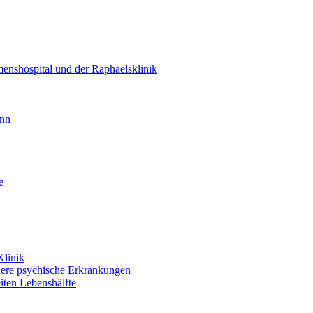
enshospital und der Raphaelsklinik
unn
e
Klinik
dere psychische Erkrankungen
iten Lebenshälfte