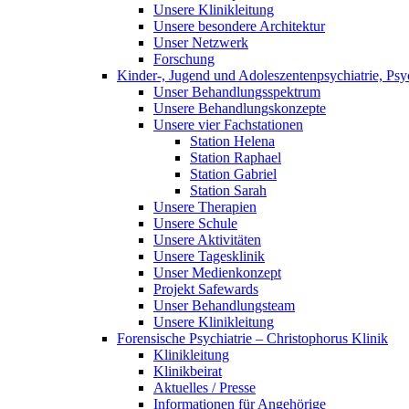
Unsere Klinikleitung
Unsere besondere Architektur
Unser Netzwerk
Forschung
Kinder-, Jugend und Adoleszentenpsychiatrie, Ps
Unser Behandlungsspektrum
Unsere Behandlungskonzepte
Unsere vier Fachstationen
Station Helena
Station Raphael
Station Gabriel
Station Sarah
Unsere Therapien
Unsere Schule
Unsere Aktivitäten
Unsere Tagesklinik
Unser Medienkonzept
Projekt Safewards
Unser Behandlungsteam
Unsere Klinikleitung
Forensische Psychiatrie – Christophorus Klinik
Klinikleitung
Klinikbeirat
Aktuelles / Presse
Informationen für Angehörige