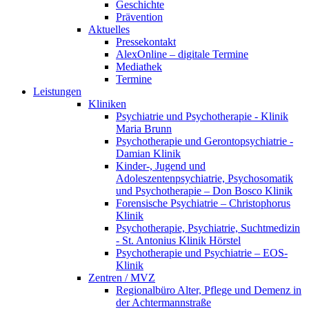
Geschichte
Prävention
Aktuelles
Pressekontakt
AlexOnline – digitale Termine
Mediathek
Termine
Leistungen
Kliniken
Psychiatrie und Psychotherapie - Klinik
Maria Brunn
Psychotherapie und Gerontopsychiatrie -
Damian Klinik
Kinder-, Jugend und
Adoleszentenpsychiatrie, Psychosomatik
und Psychotherapie – Don Bosco Klinik
Forensische Psychiatrie – Christophorus
Klinik
Psychotherapie, Psychiatrie, Suchtmedizin
- St. Antonius Klinik Hörstel
Psychotherapie und Psychiatrie – EOS-
Klinik
Zentren / MVZ
Regionalbüro Alter, Pflege und Demenz in
der Achtermannstraße