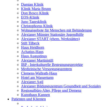
Damian Klinik
Klinik Maria Brunn
Don Bosco Klinik
EOS-Klinik
Juno Tagesklinik
Christophorus Klinik
Wohnangebote für Menschen mit Behinderung
Alexianer Münster Stationäre Jugendhilfe
Alexianer START (ehem. Werkstätten)
Stift Tilbeck
Haus Heidhorn
Achatius-Haus
Haus Augustinus
Alexianer Martinistift
IBP - Interkulturelle Begegnungsprojekte
Medizinische Versorgungszentren
Clemens-Wallrath-Haus
Hotel am Wasserturm
Alexianer Agil
Alexianer Bildungszentrum Gesundheit und Soziales
Regionalbüro Alter, Pflege und Demenz
Kunsthaus Kannen
Patienten und Klienten