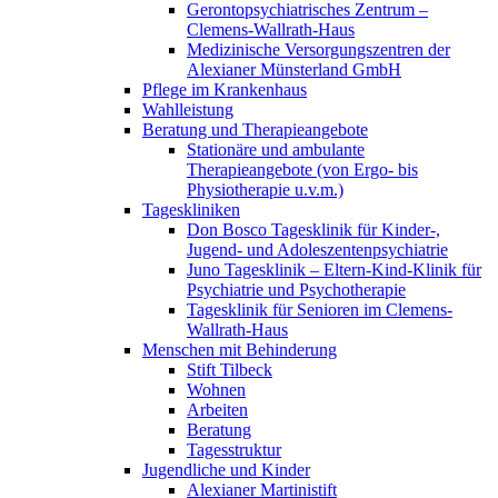
Gerontopsychiatrisches Zentrum –
Clemens-Wallrath-Haus
Medizinische Versorgungszentren der
Alexianer Münsterland GmbH
Pflege im Krankenhaus
Wahlleistung
Beratung und Therapieangebote
Stationäre und ambulante
Therapieangebote (von Ergo- bis
Physiotherapie u.v.m.)
Tageskliniken
Don Bosco Tagesklinik für Kinder-,
Jugend- und Adoleszentenpsychiatrie
Juno Tagesklinik – Eltern-Kind-Klinik für
Psychiatrie und Psychotherapie
Tagesklinik für Senioren im Clemens-
Wallrath-Haus
Menschen mit Behinderung
Stift Tilbeck
Wohnen
Arbeiten
Beratung
Tagesstruktur
Jugendliche und Kinder
Alexianer Martinistift