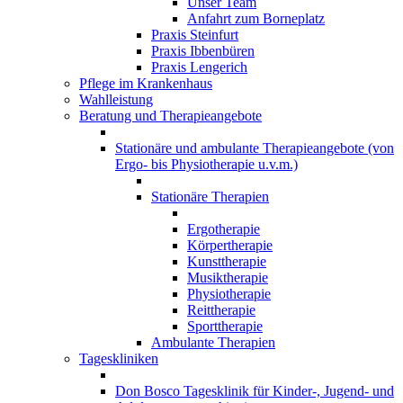
Unser Team
Anfahrt zum Borneplatz
Praxis Steinfurt
Praxis Ibbenbüren
Praxis Lengerich
Pflege im Krankenhaus
Wahlleistung
Beratung und Therapieangebote
Stationäre und ambulante Therapieangebote (von
Ergo- bis Physiotherapie u.v.m.)
Stationäre Therapien
Ergotherapie
Körpertherapie
Kunsttherapie
Musiktherapie
Physiotherapie
Reittherapie
Sporttherapie
Ambulante Therapien
Tageskliniken
Don Bosco Tagesklinik für Kinder-, Jugend- und