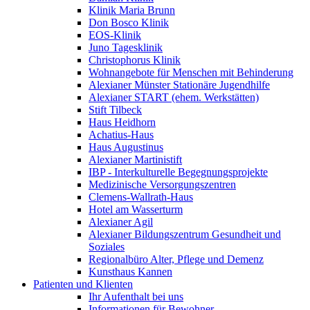
Klinik Maria Brunn
Don Bosco Klinik
EOS-Klinik
Juno Tagesklinik
Christophorus Klinik
Wohnangebote für Menschen mit Behinderung
Alexianer Münster Stationäre Jugendhilfe
Alexianer START (ehem. Werkstätten)
Stift Tilbeck
Haus Heidhorn
Achatius-Haus
Haus Augustinus
Alexianer Martinistift
IBP - Interkulturelle Begegnungsprojekte
Medizinische Versorgungszentren
Clemens-Wallrath-Haus
Hotel am Wasserturm
Alexianer Agil
Alexianer Bildungszentrum Gesundheit und
Soziales
Regionalbüro Alter, Pflege und Demenz
Kunsthaus Kannen
Patienten und Klienten
Ihr Aufenthalt bei uns
Informationen für Bewohner