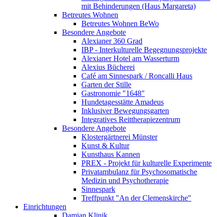
mit Behinderungen (Haus Margareta)
Betreutes Wohnen
Betreutes Wohnen BeWo
Besondere Angebote
Alexianer 360 Grad
IBP - Interkulturelle Begegnungsprojekte
Alexianer Hotel am Wasserturm
Alexius Bücherei
Café am Sinnespark / Roncalli Haus
Garten der Stille
Gastronomie "1648"
Hundetagesstätte Amadeus
Inklusiver Bewegungsgarten
Integratives Reittherapiezentrum
Besondere Angebote
Klostergärtnerei Münster
Kunst & Kultur
Kunsthaus Kannen
PREX - Projekt für kulturelle Experimente
Privatambulanz für Psychosomatische
Medizin und Psychotherapie
Sinnespark
Treffpunkt "An der Clemenskirche"
Einrichtungen
Damian Klinik