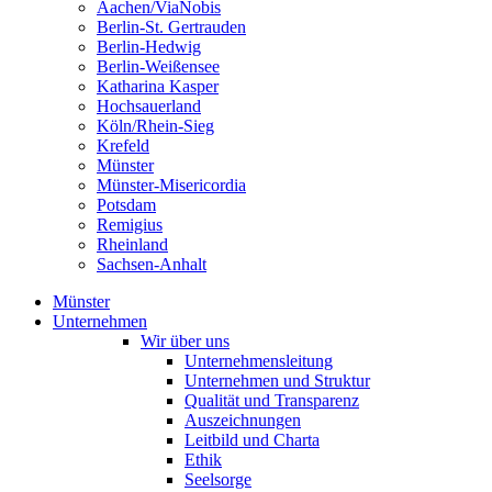
Aachen/ViaNobis
Berlin-St. Gertrauden
Berlin-Hedwig
Berlin-Weißensee
Katharina Kasper
Hochsauerland
Köln/Rhein-Sieg
Krefeld
Münster
Münster-Misericordia
Potsdam
Remigius
Rheinland
Sachsen-Anhalt
Münster
Unternehmen
Wir über uns
Unternehmensleitung
Unternehmen und Struktur
Qualität und Transparenz
Auszeichnungen
Leitbild und Charta
Ethik
Seelsorge