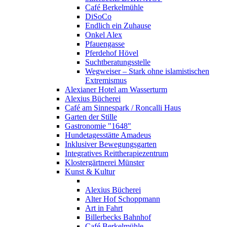
Café Berkelmühle
DiSoCo
Endlich ein Zuhause
Onkel Alex
Pfauengasse
Pferdehof Hövel
Suchtberatungsstelle
Wegweiser – Stark ohne islamistischen
Extremismus
Alexianer Hotel am Wasserturm
Alexius Bücherei
Café am Sinnespark / Roncalli Haus
Garten der Stille
Gastronomie "1648"
Hundetagesstätte Amadeus
Inklusiver Bewegungsgarten
Integratives Reittherapiezentrum
Klostergärtnerei Münster
Kunst & Kultur
Alexius Bücherei
Alter Hof Schoppmann
Art in Fahrt
Billerbecks Bahnhof
Café Berkelmühle