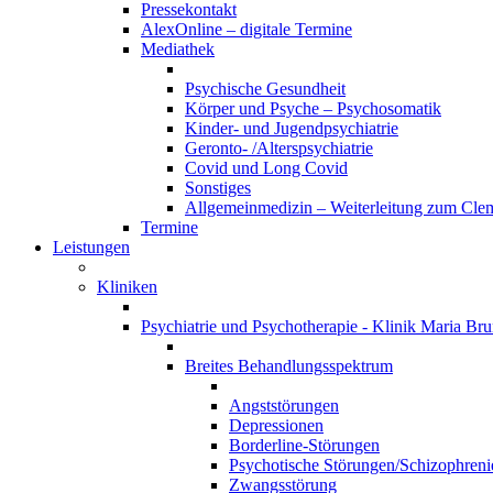
Pressekontakt
AlexOnline – digitale Termine
Mediathek
Psychische Gesundheit
Körper und Psyche – Psychosomatik
Kinder- und Jugendpsychiatrie
Geronto- /Alterspsychiatrie
Covid und Long Covid
Sonstiges
Allgemeinmedizin – Weiterleitung zum Clem
Termine
Leistungen
Kliniken
Psychiatrie und Psychotherapie - Klinik Maria Br
Breites Behandlungsspektrum
Angststörungen
Depressionen
Borderline-Störungen
Psychotische Störungen/Schizophreni
Zwangsstörung