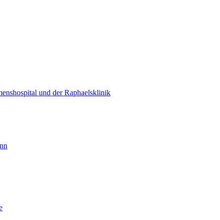
enshospital und der Raphaelsklinik
unn
e