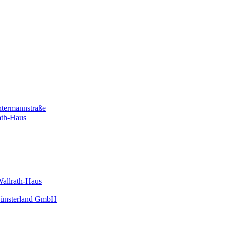
htermannstraße
ath-Haus
Wallrath-Haus
 Münsterland GmbH