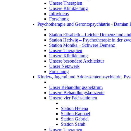
Unsere Therapien
Unsere Klinikleitung
Infovideos
Forschung
Psychotherapie und Gerontopsychiatrie - Damian 
Station Elisabeth – Leichte Demenz und an
Station Hedwig – Psychotherapie in der zwe
Station Monika – Schwere Demenz
Unsere Therapien
Unsere Klinikleitung
Unsere besondere Architektur
Unser Netzwerk
Forschung
Kinder-, Jugend und Adoleszentenpsychiatrie, Ps
Unser Behandlungsspektrum
Unsere Behandlungskonzepte
Unsere vier Fachstationen
Station Helena
Station Raphael
Station Gabriel
Station Sarah
Unsere Therapien