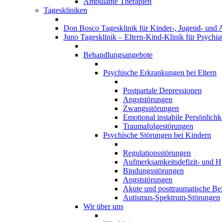
Ambulante Therapien
Tageskliniken
Don Bosco Tagesklinik für Kinder-, Jugend- und 
Juno Tagesklinik – Eltern-Kind-Klinik für Psychia
Behandlungsangebote
Psychische Erkrankungen bei Eltern
Postpartale Depressionen
Angststörungen
Zwangsstörungen
Emotional instabile Persönlichk
Traumafolgestörungen
Psychische Störungen bei Kindern
Regulationsstörungen
Aufmerksamkeitsdefizit- und H
Bindungsstörungen
Angststörungen
Akute und posttraumatische Be
Autismus-Spektrum-Störungen
Wir über uns