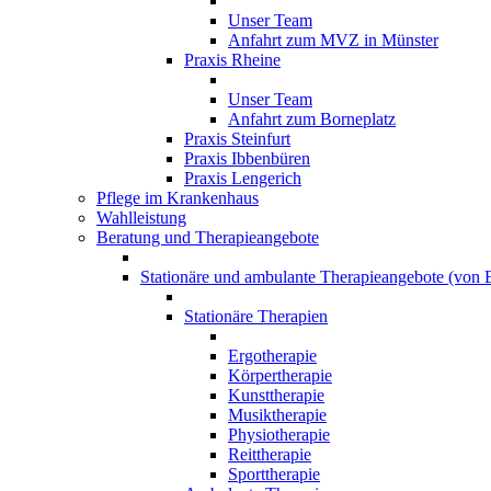
Unser Team
Anfahrt zum MVZ in Münster
Praxis Rheine
Unser Team
Anfahrt zum Borneplatz
Praxis Steinfurt
Praxis Ibbenbüren
Praxis Lengerich
Pflege im Krankenhaus
Wahlleistung
Beratung und Therapieangebote
Stationäre und ambulante Therapieangebote (von E
Stationäre Therapien
Ergotherapie
Körpertherapie
Kunsttherapie
Musiktherapie
Physiotherapie
Reittherapie
Sporttherapie