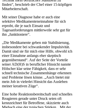
Technik mein berufliches Standbein zu
finden“, beschrieb der Chef einer 15-köpfigen
Mitarbeiterschaft.
Mit seiner Diagnose habe er auch eine
selektive Medikamenteneinnahme für sich
erprobt, die je nach Einsatz und
Tagesanforderungen mittlerweile sehr gut für
ihn „funktioniere“.
„Die Medikamente geben mir Stabilisierung,
insbesondere bei schwankender Impulsivität.
Damit sind sie für mich eine Hilfe, obwohl ich
einer Einnahme anfangs eher skeptisch
gegenüberstand“. Auf der Seite der Vorteile
seiner AD(H)S in beruflicher Hinsicht nannte
Hölscher klar seine Fähigkeit, dass er sehr
schnell technische Zusammenhänge erkennen
und Probleme lösen könne. „Auch bietet mir
mein Job in vielerlei Hinsicht das Ausleben
meiner kreativen Züge“.
Eine hohe Reaktionsbereitschaft und schnelles
Reagieren gerade unter Druck seien oft
kennzeichnet für Betroffene, skizzierte auch
Miebach eine der typischen Stärken. „Mit der