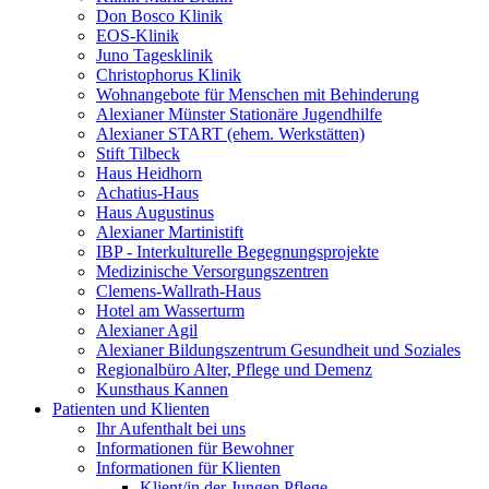
Don Bosco Klinik
EOS-Klinik
Juno Tagesklinik
Christophorus Klinik
Wohnangebote für Menschen mit Behinderung
Alexianer Münster Stationäre Jugendhilfe
Alexianer START (ehem. Werkstätten)
Stift Tilbeck
Haus Heidhorn
Achatius-Haus
Haus Augustinus
Alexianer Martinistift
IBP - Interkulturelle Begegnungsprojekte
Medizinische Versorgungszentren
Clemens-Wallrath-Haus
Hotel am Wasserturm
Alexianer Agil
Alexianer Bildungszentrum Gesundheit und Soziales
Regionalbüro Alter, Pflege und Demenz
Kunsthaus Kannen
Patienten und Klienten
Ihr Aufenthalt bei uns
Informationen für Bewohner
Informationen für Klienten
Klient/in der Jungen Pflege