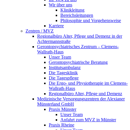
Wir über uns
Klinikleitung
Bereichsleitungen
Philosophie und Vorgehensweise
Karriere
Zentren / MVZ
Regionalbüro Alter, Pflege und Demenz in der
Achtermannstraße
Gerontopsychiatrisches Zentrum – Clemens-
Wallrath-Haus
Unser Team
Gerontopsychiatrische Beratung
Institutsambulanz
Die Tagesklinik
Die Tagespflege
Die Ergo- und Physiotherapie im Clemens-
Wallrath-Haus
Regionalbüro Alter, Pflege und Demenz
Medizinische Versorgungszentren der Alexianer
Münsterland GmbH
Praxis Münster
Unser Team
Anfahrt zum MVZ in Münster
Praxis Rheine