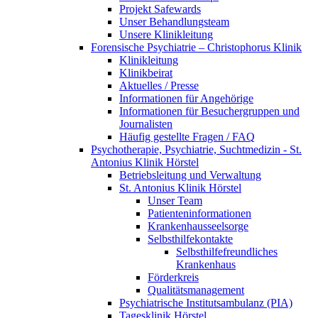
Projekt Safewards
Unser Behandlungsteam
Unsere Klinikleitung
Forensische Psychiatrie – Christophorus Klinik
Klinikleitung
Klinikbeirat
Aktuelles / Presse
Informationen für Angehörige
Informationen für Besuchergruppen und
Journalisten
Häufig gestellte Fragen / FAQ
Psychotherapie, Psychiatrie, Suchtmedizin - St.
Antonius Klinik Hörstel
Betriebsleitung und Verwaltung
St. Antonius Klinik Hörstel
Unser Team
Patienteninformationen
Krankenhausseelsorge
Selbsthilfekontakte
Selbsthilfefreundliches
Krankenhaus
Förderkreis
Qualitätsmanagement
Psychiatrische Institutsambulanz (PIA)
Tagesklinik Hörstel