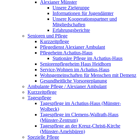
Alexianer Münster
Unsere Zielgruppe
Informationen für Jugendämter
Unsere Kooperationspartner und
Mitgliedschaften
Erfahrungsberichte
Senioren und Pflege
Kurzzeitpflege
Pflegedienst Alexianer Ambulant
Pflegeheim Achatius-Haus
Stationäre Pflege im Achatius-Haus
Seniorenpflegeheim Haus Heidhorn
Service-Wohnen im Achatius-Haus
Wohngemeinschaften für Menschen mit Demenz
Gesundheitliche Vorsorgeplanung
Ambulante Pflege / Alexianer Ambulant
Kurzzeitpflege
Tagespflege
Tagespflege im Achatius-Haus (Münster-
Wolbeck)
Tagespflege im Clemens-Wallrath-Haus
(Münster-Zentrum)
Tagespflege an der Kreuz-Christi-Kirche
(Münster-Amelsbüren)
Spezielle Pflege