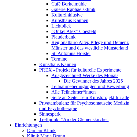
Café Berkelmühle
Galerie Raphaelsklinik
Kultur:inklusive
Kunsthaus Kannen
Lichtblick
"Onkel Alex" Coesfeld
Plauderbank
Regionalbüro Alter, Pflege und Demenz
Münster und das westliche Münsterland
St. Antonius Hörstel
Termine
Kunsthaus Kannen
PREX - Projekt für kulturelle Experimente
Ausgezeichnet! Werke des Monats
Die Gewinner des Jahres 2025
Teilnahmebedingungen und Bewerbung
Alle Teilnehmer*innen
Seite an Seite – ein Kunstprojekt für alle
Privatambulanz für Psychosomatische Medizin
und Psychotherapie
Sinnespark
Treffpunkt "An der Clemenskirche"
Einrichtungen
Damian Klinik
Klinik Maria Brunn