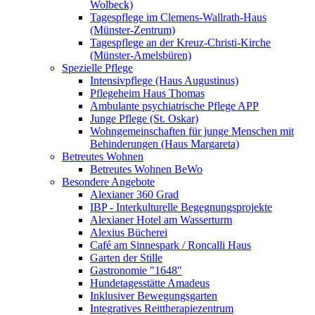
Wolbeck)
Tagespflege im Clemens-Wallrath-Haus
(Münster-Zentrum)
Tagespflege an der Kreuz-Christi-Kirche
(Münster-Amelsbüren)
Spezielle Pflege
Intensivpflege (Haus Augustinus)
Pflegeheim Haus Thomas
Ambulante psychiatrische Pflege APP
Junge Pflege (St. Oskar)
Wohngemeinschaften für junge Menschen mit
Behinderungen (Haus Margareta)
Betreutes Wohnen
Betreutes Wohnen BeWo
Besondere Angebote
Alexianer 360 Grad
IBP - Interkulturelle Begegnungsprojekte
Alexianer Hotel am Wasserturm
Alexius Bücherei
Café am Sinnespark / Roncalli Haus
Garten der Stille
Gastronomie "1648"
Hundetagesstätte Amadeus
Inklusiver Bewegungsgarten
Integratives Reittherapiezentrum