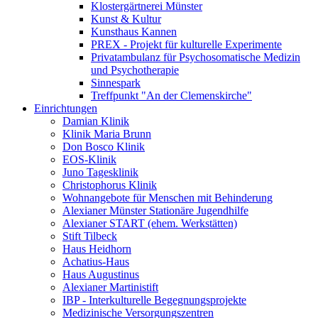
Klostergärtnerei Münster
Kunst & Kultur
Kunsthaus Kannen
PREX - Projekt für kulturelle Experimente
Privatambulanz für Psychosomatische Medizin
und Psychotherapie
Sinnespark
Treffpunkt "An der Clemenskirche"
Einrichtungen
Damian Klinik
Klinik Maria Brunn
Don Bosco Klinik
EOS-Klinik
Juno Tagesklinik
Christophorus Klinik
Wohnangebote für Menschen mit Behinderung
Alexianer Münster Stationäre Jugendhilfe
Alexianer START (ehem. Werkstätten)
Stift Tilbeck
Haus Heidhorn
Achatius-Haus
Haus Augustinus
Alexianer Martinistift
IBP - Interkulturelle Begegnungsprojekte
Medizinische Versorgungszentren