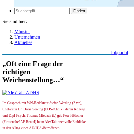
Zur
Suche
Suche
Sie sind hier:
Münster
Unternehmen
Aktuelles
Jobportal
„Oft eine Frage der
richtigen
Weichenstellung…“
Im Gespräch mit WN-Redakteur Stefan Werding (2.v.r.),
Chefärztin Dr. Doris Sewing (EOS-Klinik), deren Kollege
und Dipl-Psych. Thomas Miebach (l.) gab Peer Hölscher
(Firmenchef AE Rental) beim AlexTalk wertvolle Einblicke
in den Alltag eines AD(H)S-Betroffenen.