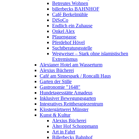
Betreutes Wohnen
billerbecks BAHNHOF
Café Berkelmühle
DiSoCo
Endlich ein Zuhause
Onkel Alex
Pfauengasse
Pferdehof Hövel
Suchtberatungsstelle
Wegweiser – Stark ohne islamistischen
Extremismus
Alexianer Hotel am Wasserturm
Alexius Bücherei
Café am Sinnespark / Roncalli Haus
Garten der Stille
Gastronomie "1648"
Hundetagesstätte Amadeus
Inklusiver Bewegungsgarten
Integratives Reittherapiezentrum
Klostergärtnerei Münster
Kunst & Kultur
Alexius Bücherei
Alter Hof Schoppmann
Art in Fahrt
Billerbecks Bahnhof