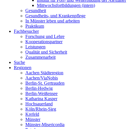
Institut für Fort- und Weiterbildung der Alexianer
Mittwochsfortbildungen (intern)
Gesundheit
Gesundheits- und Krankenpflege
In Münster leben und arbeiten
Praktikum
Fachbesucher
Forschung und Lehre
Kooperationspartner
Leistungen
Qualität und Sicherheit
Zusammenarbeit
Suche
Regionen
Aachen Städteregion
Aachen/ViaNobis
Berlin-St. Gertrauden
Berlin-Hedwig
Berlin-Weißensee
Katharina Kasper
Hochsauerland
Köln/Rhein-Sieg
Krefeld
Münster
Münster-Misericordia