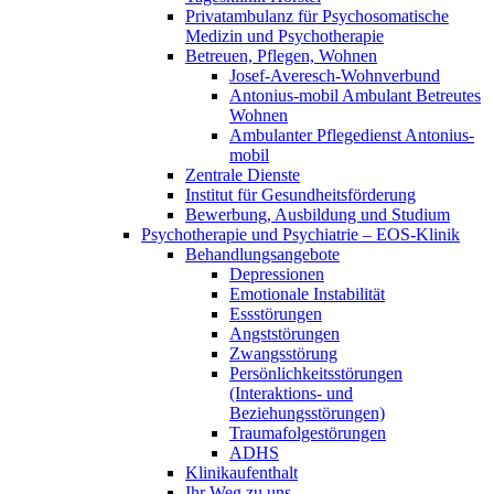
Privatambulanz für Psychosomatische
Medizin und Psychotherapie
Betreuen, Pflegen, Wohnen
Josef-Averesch-Wohnverbund
Antonius-mobil Ambulant Betreutes
Wohnen
Ambulanter Pflegedienst Antonius-
mobil
Zentrale Dienste
Institut für Gesundheitsförderung
Bewerbung, Ausbildung und Studium
Psychotherapie und Psychiatrie – EOS-Klinik
Behandlungsangebote
Depressionen
Emotionale Instabilität
Essstörungen
Angststörungen
Zwangsstörung
Persönlichkeitsstörungen
(Interaktions- und
Beziehungsstörungen)
Traumafolgestörungen
ADHS
Klinikaufenthalt
Ihr Weg zu uns