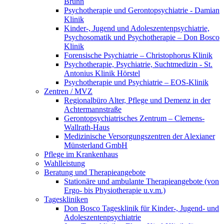
Brunn
Psychotherapie und Gerontopsychiatrie - Damian
Klinik
Kinder-, Jugend und Adoleszentenpsychiatrie,
Psychosomatik und Psychotherapie – Don Bosco
Klinik
Forensische Psychiatrie – Christophorus Klinik
Psychotherapie, Psychiatrie, Suchtmedizin - St.
Antonius Klinik Hörstel
Psychotherapie und Psychiatrie – EOS-Klinik
Zentren / MVZ
Regionalbüro Alter, Pflege und Demenz in der
Achtermannstraße
Gerontopsychiatrisches Zentrum – Clemens-
Wallrath-Haus
Medizinische Versorgungszentren der Alexianer
Münsterland GmbH
Pflege im Krankenhaus
Wahlleistung
Beratung und Therapieangebote
Stationäre und ambulante Therapieangebote (von
Ergo- bis Physiotherapie u.v.m.)
Tageskliniken
Don Bosco Tagesklinik für Kinder-, Jugend- und
Adoleszentenpsychiatrie