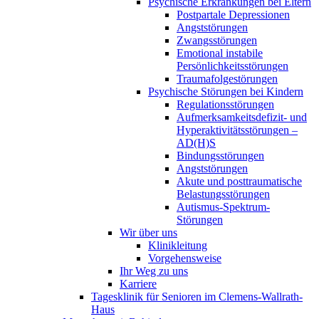
Psychische Erkrankungen bei Eltern
Postpartale Depressionen
Angststörungen
Zwangsstörungen
Emotional instabile
Persönlichkeitsstörungen
Traumafolgestörungen
Psychische Störungen bei Kindern
Regulationsstörungen
Aufmerksamkeitsdefizit- und
Hyperaktivitätsstörungen –
AD(H)S
Bindungsstörungen
Angststörungen
Akute und posttraumatische
Belastungsstörungen
Autismus-Spektrum-
Störungen
Wir über uns
Klinikleitung
Vorgehensweise
Ihr Weg zu uns
Karriere
Tagesklinik für Senioren im Clemens-Wallrath-
Haus