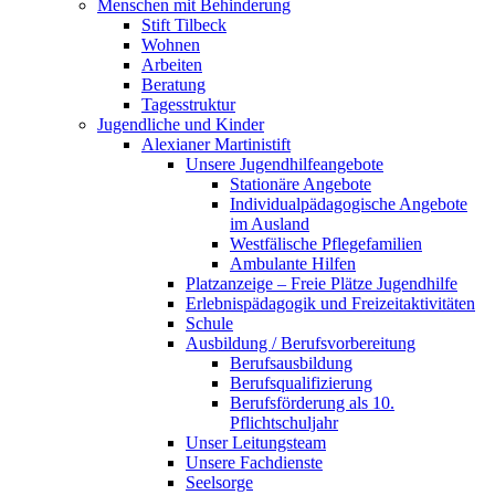
Menschen mit Behinderung
Stift Tilbeck
Wohnen
Arbeiten
Beratung
Tagesstruktur
Jugendliche und Kinder
Alexianer Martinistift
Unsere Jugendhilfeangebote
Stationäre Angebote
Individualpädagogische Angebote
im Ausland
Westfälische Pflegefamilien
Ambulante Hilfen
Platzanzeige – Freie Plätze Jugendhilfe
Erlebnispädagogik und Freizeitaktivitäten
Schule
Ausbildung / Berufsvorbereitung
Berufsausbildung
Berufsqualifizierung
Berufsförderung als 10.
Pflichtschuljahr
Unser Leitungsteam
Unsere Fachdienste
Seelsorge