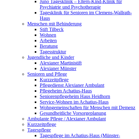
Juno Tagesklinik – Eltern-Kind-Klinik für
Psychiatrie und Psychotherapie
Tagesklinik für Senioren im Clemens-Wallrath-
Haus
Menschen mit Behinderung
Stift Tilbeck
Wohnen
Arbeiten
Beratung
Tagesstruktur
Jugendliche und Kinder
Alexianer Martinistift
Alexianer Münster
Senioren und Pflege
Kurzzeitpflege
Pflegedienst Alexianer Ambulant
Pflegeheim Achatius-Haus
Seniorenpflegeheim Haus Heidhorn
Service-Wohnen im Achatius-Haus
Wohngemeinschaften für Menschen mit Demenz
Gesundheitliche Vorsorgeplanung
Ambulante Pflege / Alexianer Ambulant
Kurzzeitpflege
Tagespflege
Tagespflege im Achatius-Haus (Münster-