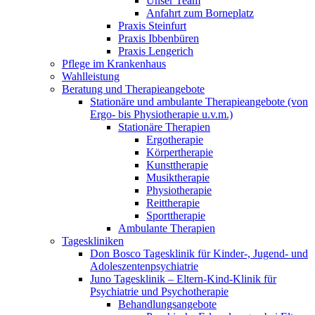
Unser Team
Anfahrt zum Borneplatz
Praxis Steinfurt
Praxis Ibbenbüren
Praxis Lengerich
Pflege im Krankenhaus
Wahlleistung
Beratung und Therapieangebote
Stationäre und ambulante Therapieangebote (von
Ergo- bis Physiotherapie u.v.m.)
Stationäre Therapien
Ergotherapie
Körpertherapie
Kunsttherapie
Musiktherapie
Physiotherapie
Reittherapie
Sporttherapie
Ambulante Therapien
Tageskliniken
Don Bosco Tagesklinik für Kinder-, Jugend- und
Adoleszentenpsychiatrie
Juno Tagesklinik – Eltern-Kind-Klinik für
Psychiatrie und Psychotherapie
Behandlungsangebote