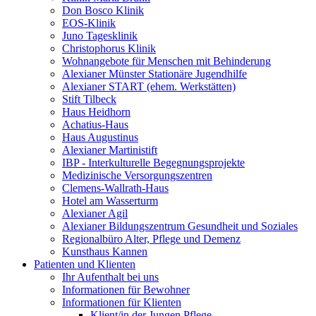
Don Bosco Klinik
EOS-Klinik
Juno Tagesklinik
Christophorus Klinik
Wohnangebote für Menschen mit Behinderung
Alexianer Münster Stationäre Jugendhilfe
Alexianer START (ehem. Werkstätten)
Stift Tilbeck
Haus Heidhorn
Achatius-Haus
Haus Augustinus
Alexianer Martinistift
IBP - Interkulturelle Begegnungsprojekte
Medizinische Versorgungszentren
Clemens-Wallrath-Haus
Hotel am Wasserturm
Alexianer Agil
Alexianer Bildungszentrum Gesundheit und Soziales
Regionalbüro Alter, Pflege und Demenz
Kunsthaus Kannen
Patienten und Klienten
Ihr Aufenthalt bei uns
Informationen für Bewohner
Informationen für Klienten
Klient/in der Jungen Pflege