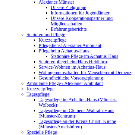
Alexianer Münster
Unsere Zielgruppe
Informationen für Jugendämter
Unsere Kooperationspartner und
Mitgliedschaften
Erfahrungsberichte
Senioren und Pflege
Kurzzeitpflege
Pflegedienst Alexianer Ambulant
Pflegeheim Achatius-Haus
Stationäre Pflege im Achatius-Haus
Seniorenpflegeheim Haus Heidhorn
Service-Wohnen im Achatius-Haus
Wohngemeinschaften für Menschen mit Demenz
Gesundheitliche Vorsorgeplanung
Ambulante Pflege / Alexianer Ambulant
Kurzzeitpflege
Tagespflege
Tagespflege im Achatius-Haus (Münster-
Wolbeck)
Tagespflege im Clemens-Wallrath-Haus
(Münster-Zentrum)
Tagespflege an der Kreuz-Christi-Kirche
(Münster-Amelsbüren)
Spezielle Pflege