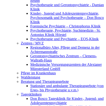
Brunn
Psychotherapie und Gerontopsychiatrie - Damian
Klinik
Kinder-, Jugend und Adoleszentenpsychiatrie,
Psychosomatik und Psychotherapie – Don Bosco
Klinik
Forensische Psychiatrie – Christophorus Klinik
Psychotherapie, Psychiatrie, Suchtmedizin - St.
Antonius Klinik Hörstel
Psychotherapie und Psychiatrie – EOS-Klinik
Zentren / MVZ
Regionalbüro Alter, Pflege und Demenz in der
Achtermannstraße
Gerontopsychiatrisches Zentrum – Clemens-
Wallrath-Haus
Medizinische Versorgungszentren der Alexianer
Münsterland GmbH
Pflege im Krankenhaus
Wahlleistung
Beratung und Therapieangebote
Stationäre und ambulante Therapieangebote (von
Ergo- bis Physiotherapie u.v.m.)
Tageskliniken
Don Bosco Tagesklinik für Kinder-, Jugend- und
Adoleszentenpsychiatrie