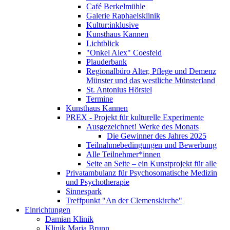
Café Berkelmühle
Galerie Raphaelsklinik
Kultur:inklusive
Kunsthaus Kannen
Lichtblick
"Onkel Alex" Coesfeld
Plauderbank
Regionalbüro Alter, Pflege und Demenz
Münster und das westliche Münsterland
St. Antonius Hörstel
Termine
Kunsthaus Kannen
PREX - Projekt für kulturelle Experimente
Ausgezeichnet! Werke des Monats
Die Gewinner des Jahres 2025
Teilnahmebedingungen und Bewerbung
Alle Teilnehmer*innen
Seite an Seite – ein Kunstprojekt für alle
Privatambulanz für Psychosomatische Medizin
und Psychotherapie
Sinnespark
Treffpunkt "An der Clemenskirche"
Einrichtungen
Damian Klinik
Klinik Maria Brunn