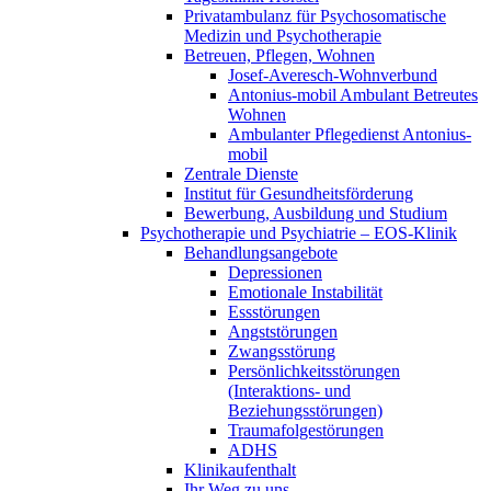
Privatambulanz für Psychosomatische
Medizin und Psychotherapie
Betreuen, Pflegen, Wohnen
Josef-Averesch-Wohnverbund
Antonius-mobil Ambulant Betreutes
Wohnen
Ambulanter Pflegedienst Antonius-
mobil
Zentrale Dienste
Institut für Gesundheitsförderung
Bewerbung, Ausbildung und Studium
Psychotherapie und Psychiatrie – EOS-Klinik
Behandlungsangebote
Depressionen
Emotionale Instabilität
Essstörungen
Angststörungen
Zwangsstörung
Persönlichkeitsstörungen
(Interaktions- und
Beziehungsstörungen)
Traumafolgestörungen
ADHS
Klinikaufenthalt
Ihr Weg zu uns