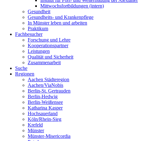
Institut für Fort- und Weiterbildung der Alexianer
Mittwochsfortbildungen (intern)
Gesundheit
Gesundheits- und Krankenpflege
In Münster leben und arbeiten
Praktikum
Fachbesucher
Forschung und Lehre
Kooperationspartner
Leistungen
Qualität und Sicherheit
Zusammenarbeit
Suche
Regionen
Aachen Städteregion
Aachen/ViaNobis
Berlin-St. Gertrauden
Berlin-Hedwig
Berlin-Weißensee
Katharina Kasper
Hochsauerland
Köln/Rhein-Sieg
Krefeld
Münster
Münster-Misericordia