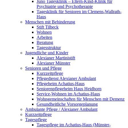
Juno Tagesklinik – Eltern-Kind-Klinik für
Psychiatrie und Psychotherapie
Tagesklinik für Senioren im Clemens-Wallrath-
Haus
Menschen mit Behinderung
Stift Tilbeck
Wohnen
Arbeiten
Beratung
Tagesstruktur
Jugendliche und Kinder
Alexianer Martinistift
Alexianer Münster
Senioren und Pflege
Kurzzeitpflege
Pflegedienst Alexianer Ambulant
Pflegeheim Achatius-Haus
Seniorenpflegeheim Haus Heidhorn
Service-Wohnen im Achatius-Haus
Wohngemeinschaften für Menschen mit Demenz
Gesundheitliche Vorsorgeplanung
Ambulante Pflege / Alexianer Ambulant
Kurzzeitpflege
Tagespflege
Tagespflege im Achatius-Haus (Münster-