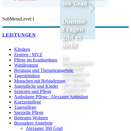
360 Grad
SubMenuLevel:1
Dumme
Fragen
LEISTUNGEN
gibt es
nicht
Kliniken
Zentren / MVZ
Die
Pflege im Krankenhaus
Beratungsstellen
Wahlleistung
„360 Grad“
Beratung und Therapieangebote
informieren in
Tageskliniken
vier Städten
Menschen mit Behinderung
über das breite
Jugendliche und Kinder
Angebot der
Senioren und Pflege
Alexianer.
Ambulante Pflege / Alexianer Ambulant
Kurzzeitpflege
Tagespflege
Spezielle Pflege
Betreutes Wohnen
Besondere Angebote
Alexianer 360 Grad