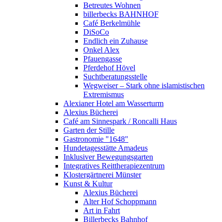
Betreutes Wohnen
billerbecks BAHNHOF
Café Berkelmühle
DiSoCo
Endlich ein Zuhause
Onkel Alex
Pfauengasse
Pferdehof Hövel
Suchtberatungsstelle
Wegweiser – Stark ohne islamistischen
Extremismus
Alexianer Hotel am Wasserturm
Alexius Bücherei
Café am Sinnespark / Roncalli Haus
Garten der Stille
Gastronomie "1648"
Hundetagesstätte Amadeus
Inklusiver Bewegungsgarten
Integratives Reittherapiezentrum
Klostergärtnerei Münster
Kunst & Kultur
Alexius Bücherei
Alter Hof Schoppmann
Art in Fahrt
Billerbecks Bahnhof