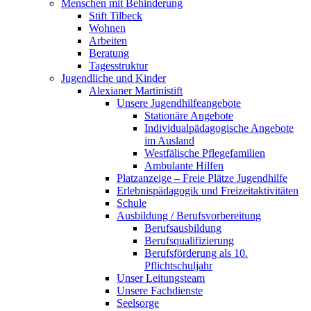
Menschen mit Behinderung
Stift Tilbeck
Wohnen
Arbeiten
Beratung
Tagesstruktur
Jugendliche und Kinder
Alexianer Martinistift
Unsere Jugendhilfeangebote
Stationäre Angebote
Individualpädagogische Angebote
im Ausland
Westfälische Pflegefamilien
Ambulante Hilfen
Platzanzeige – Freie Plätze Jugendhilfe
Erlebnispädagogik und Freizeitaktivitäten
Schule
Ausbildung / Berufsvorbereitung
Berufsausbildung
Berufsqualifizierung
Berufsförderung als 10.
Pflichtschuljahr
Unser Leitungsteam
Unsere Fachdienste
Seelsorge