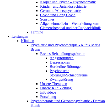
Körper und Psyche – Psychosomatik
Kinder- und Jugendpsychiatrie
Geronto- /Alterspsychiatrie
Covid und Long Covid
Sonstiges
Allgemeinmedizin – Weiterleitung zum
Clemenshospital und der Raphaelsklinik
Termine
Leistungen
Kliniken
Psychiatrie und Psychotherapie - Klinik Maria
Brunn
Breites Behandlungsspektrum
Angststörungen
Depressionen
Borderline-Störungen
Psychotische
Störungen/Schizophrenie
Zwangsstörung
Unsere Therapien
Unsere Klinikleitung
Infovideos
Forschung
Psychotherapie und Gerontopsychiatrie - Damian
Klinik