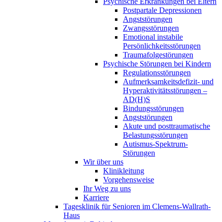
Psychische Erkrankungen bei Eltern
Postpartale Depressionen
Angststörungen
Zwangsstörungen
Emotional instabile
Persönlichkeitsstörungen
Traumafolgestörungen
Psychische Störungen bei Kindern
Regulationsstörungen
Aufmerksamkeitsdefizit- und
Hyperaktivitätsstörungen –
AD(H)S
Bindungsstörungen
Angststörungen
Akute und posttraumatische
Belastungsstörungen
Autismus-Spektrum-
Störungen
Wir über uns
Klinikleitung
Vorgehensweise
Ihr Weg zu uns
Karriere
Tagesklinik für Senioren im Clemens-Wallrath-
Haus