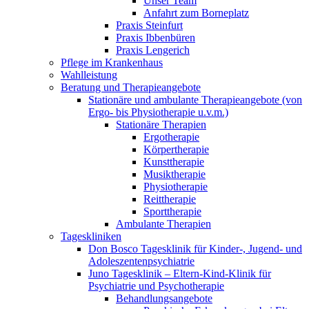
Unser Team
Anfahrt zum Borneplatz
Praxis Steinfurt
Praxis Ibbenbüren
Praxis Lengerich
Pflege im Krankenhaus
Wahlleistung
Beratung und Therapieangebote
Stationäre und ambulante Therapieangebote (von
Ergo- bis Physiotherapie u.v.m.)
Stationäre Therapien
Ergotherapie
Körpertherapie
Kunsttherapie
Musiktherapie
Physiotherapie
Reittherapie
Sporttherapie
Ambulante Therapien
Tageskliniken
Don Bosco Tagesklinik für Kinder-, Jugend- und
Adoleszentenpsychiatrie
Juno Tagesklinik – Eltern-Kind-Klinik für
Psychiatrie und Psychotherapie
Behandlungsangebote