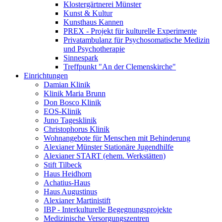
Klostergärtnerei Münster
Kunst & Kultur
Kunsthaus Kannen
PREX - Projekt für kulturelle Experimente
Privatambulanz für Psychosomatische Medizin
und Psychotherapie
Sinnespark
Treffpunkt "An der Clemenskirche"
Einrichtungen
Damian Klinik
Klinik Maria Brunn
Don Bosco Klinik
EOS-Klinik
Juno Tagesklinik
Christophorus Klinik
Wohnangebote für Menschen mit Behinderung
Alexianer Münster Stationäre Jugendhilfe
Alexianer START (ehem. Werkstätten)
Stift Tilbeck
Haus Heidhorn
Achatius-Haus
Haus Augustinus
Alexianer Martinistift
IBP - Interkulturelle Begegnungsprojekte
Medizinische Versorgungszentren