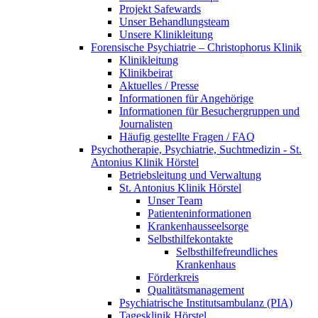
Projekt Safewards
Unser Behandlungsteam
Unsere Klinikleitung
Forensische Psychiatrie – Christophorus Klinik
Klinikleitung
Klinikbeirat
Aktuelles / Presse
Informationen für Angehörige
Informationen für Besuchergruppen und
Journalisten
Häufig gestellte Fragen / FAQ
Psychotherapie, Psychiatrie, Suchtmedizin - St.
Antonius Klinik Hörstel
Betriebsleitung und Verwaltung
St. Antonius Klinik Hörstel
Unser Team
Patienteninformationen
Krankenhausseelsorge
Selbsthilfekontakte
Selbsthilfefreundliches
Krankenhaus
Förderkreis
Qualitätsmanagement
Psychiatrische Institutsambulanz (PIA)
Tagesklinik Hörstel